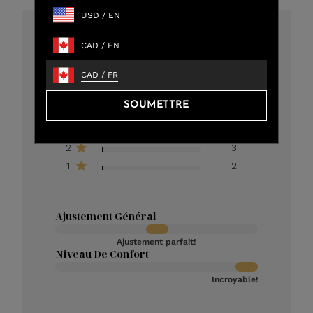
USD
/
EN
4.8
CAD
/
EN
301 critiques au total
CAD
/
FR
5
273
SOUMETTRE
4
12
3
11
2
3
1
2
Ajustement Général
Ajustement parfait!
Niveau De Confort
Incroyable!