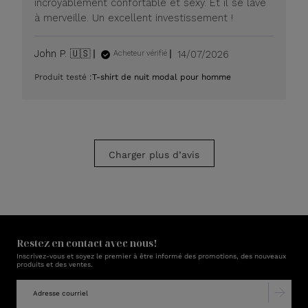
incroyablement confortable et sexy. Et il se lave
juillet
à merveille. Un excellent investissement !
2026
Date
John P. 🇺🇸
14/07/2026
Acheteur vérifié
de
Produit testé :
T-shirt de nuit modal pour homme
publication
Charger plus d’avis
Restez en contact avec nous!
Inscrivez-vous et soyez le premier à être informé des promotions, des nouveaux
produits et des ventes.