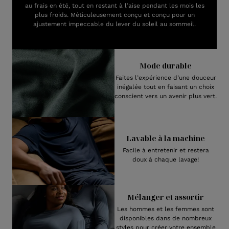
au frais en été, tout en restant à l’aise pendant les mois les
plus froids. Méticuleusement conçu et conçu pour un
ajustement impeccable du lever du soleil au sommeil.
Mode durable
Faites l’expérience d’une douceur
inégalée tout en faisant un choix
conscient vers un avenir plus vert.
Lavable à la machine
Facile à entretenir et restera
doux à chaque lavage!
Mélanger et assortir
Les hommes et les femmes sont
disponibles dans de nombreux
styles pour créer votre ensemble