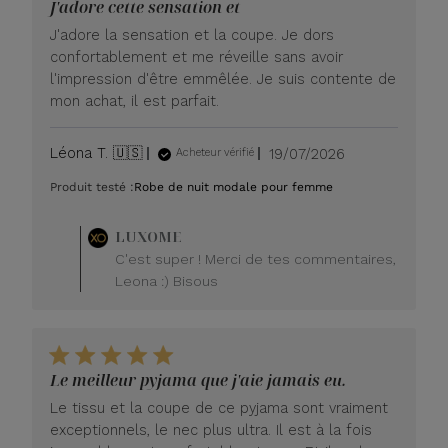
J'adore cette sensation et
J'adore la sensation et la coupe. Je dors
confortablement et me réveille sans avoir
l'impression d'être emmêlée. Je suis contente de
mon achat, il est parfait.
Date
Léona T. 🇺🇸
19/07/2026
Acheteur vérifié
de
Produit testé :
Robe de nuit modale pour femme
publication
Commentaire
LUXOME
du
C'est super ! Merci de tes commentaires,
propriétaire
Leona :) Bisous
du
magasin
sur
l'avis
de
Le meilleur pyjama que j'aie jamais eu.
LUXOME
le
Le tissu et la coupe de ce pyjama sont vraiment
lundi
exceptionnels, le nec plus ultra. Il est à la fois
20