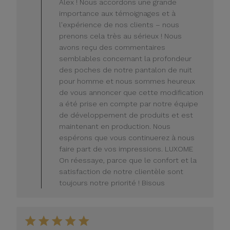
Alex ! Nous accordons une grande
du
importance aux témoignages et à
magasin
l'expérience de nos clients – nous
sur
prenons cela très au sérieux ! Nous
l'avis
de
avons reçu des commentaires
LUXOME
semblables concernant la profondeur
le
des poches de notre pantalon de nuit
lundi
pour homme et nous sommes heureux
20
de vous annoncer que cette modification
juillet
a été prise en compte par notre équipe
2026
de développement de produits et est
maintenant en production. Nous
espérons que vous continuerez à nous
faire part de vos impressions. LUXOME
On réessaye, parce que le confort et la
satisfaction de notre clientèle sont
toujours notre priorité ! Bisous