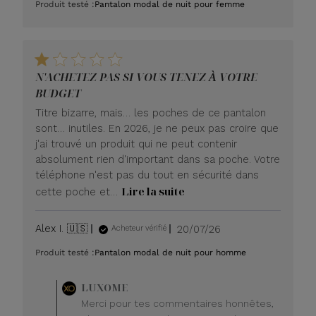
Produit testé :
Pantalon modal de nuit pour femme
publication
N'ACHETEZ PAS SI VOUS TENEZ À VOTRE
BUDGET
Titre bizarre, mais… les poches de ce pantalon
sont… inutiles. En 2026, je ne peux pas croire que
j'ai trouvé un produit qui ne peut contenir
absolument rien d'important dans sa poche. Votre
téléphone n'est pas du tout en sécurité dans
Lire la suite
cette poche et…
Date
Alex I. 🇺🇸
20/07/26
Acheteur vérifié
de
Produit testé :
Pantalon modal de nuit pour homme
publication
Commentaire
LUXOME
du
Merci pour tes commentaires honnêtes,
propriétaire