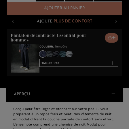
AJOUTER AU PANIER
AJOUTE
PLUS DE CONFORT
Pantalon décontracté Essential pour
hommes
COULEUR
:
Tempête
TAILLE
:
Petit
APERÇU
Conçu pour être léger et étonnant sur votre peau - vous
préparant à un repos frais et béat. Nos vêtements de nuit
en modal offrent la couche parfaite de confort sans effort.
L’ensemble comprend une chemise de nuit Modal pour