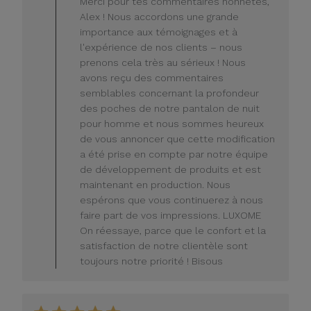
Merci pour tes commentaires honnêtes,
propriétaire
Alex ! Nous accordons une grande
du
importance aux témoignages et à
magasin
l'expérience de nos clients – nous
sur
prenons cela très au sérieux ! Nous
l'avis
de
avons reçu des commentaires
LUXOME
semblables concernant la profondeur
le
des poches de notre pantalon de nuit
lundi
pour homme et nous sommes heureux
20
de vous annoncer que cette modification
juillet
a été prise en compte par notre équipe
2026
de développement de produits et est
maintenant en production. Nous
espérons que vous continuerez à nous
faire part de vos impressions. LUXOME
On réessaye, parce que le confort et la
satisfaction de notre clientèle sont
toujours notre priorité ! Bisous