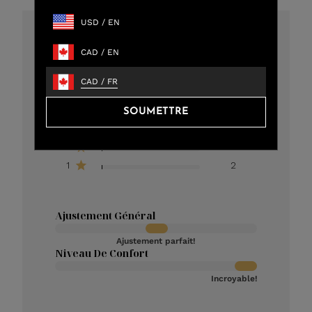
USD
/
EN
4.8
CAD
/
EN
301 critiques au total
CAD
/
FR
5
273
4
12
SOUMETTRE
3
11
2
3
1
2
Ajustement Général
Ajustement parfait!
Niveau De Confort
Incroyable!