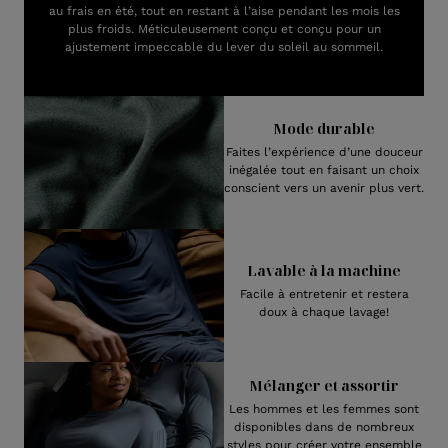
au frais en été, tout en restant à l’aise pendant les mois les
plus froids. Méticuleusement conçu et conçu pour un
ajustement impeccable du lever du soleil au sommeil.
Mode durable
Faites l’expérience d’une douceur
inégalée tout en faisant un choix
conscient vers un avenir plus vert.
Lavable à la machine
Facile à entretenir et restera
doux à chaque lavage!
Mélanger et assortir
Les hommes et les femmes sont
disponibles dans de nombreux
styles pour créer votre ensemble