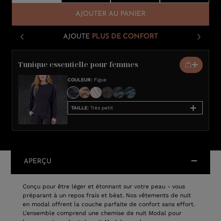
AJOUTER AU PANIER
AJOUTE
PLUS DE CONFORT
Tunique essentielle pour femmes
COULEUR
:
Figue
TAILLE
:
Très petit
APERÇU
Conçu pour être léger et étonnant sur votre peau - vous
préparant à un repos frais et béat. Nos vêtements de nuit
en modal offrent la couche parfaite de confort sans effort.
L’ensemble comprend une chemise de nuit Modal pour