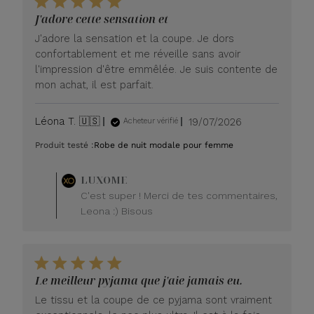
J'adore cette sensation et
J'adore la sensation et la coupe. Je dors
confortablement et me réveille sans avoir
l'impression d'être emmêlée. Je suis contente de
mon achat, il est parfait.
Date
Léona T. 🇺🇸
19/07/2026
Acheteur vérifié
de
Produit testé :
Robe de nuit modale pour femme
publication
Commentaire
LUXOME
du
C'est super ! Merci de tes commentaires,
propriétaire
Leona :) Bisous
du
magasin
sur
l'avis
de
Le meilleur pyjama que j'aie jamais eu.
LUXOME
le
Le tissu et la coupe de ce pyjama sont vraiment
lundi