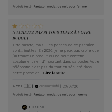
de
Produit testé :
Pantalon modal de nuit pour femme
publication
N'ACHETEZ PAS SI VOUS TENEZ À VOTRE
BUDGET
Titre bizarre, mais… les poches de ce pantalon
sont… inutiles. En 2026, je ne peux pas croire que
j'ai trouvé un produit qui ne peut contenir
absolument rien d'important dans sa poche. Votre
téléphone n'est pas du tout en sécurité dans
Lire la suite
cette poche et…
Date
Alex I. 🇺🇸
20/07/26
Acheteur vérifié
de
Produit testé :
Pantalon modal de nuit pour homme
publication
Commentaire
LUXOME
du