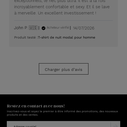
exceptionnels, le nec plus ultra. Il est à la fois
20
incroyablement confortable et sexy. Et il se lave
juillet
à merveille. Un excellent investissement !
2026
Date
John P. 🇺🇸
14/07/2026
Acheteur vérifié
de
Produit testé :
T-shirt de nuit modal pour homme
publication
Charger plus d’avis
Restez en contact avec nous!
Inscrivez-vous et soyez le premier à être informé des promotions, des nouveaux
produits et des ventes.