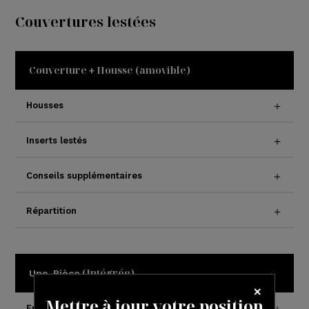
Couvertures lestées
Couverture
Housse (amovible)
+
Housses
Inserts lestés
Conseils supplémentaires
Répartition
(Intégrée)
Une-Pièce
Mettre à jour votre position
Entretien