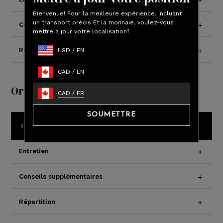
Bienvenue! Pour la meilleure expérience, incluant
un transport précis Et la monnaie, voulez-vous
Conseils supplémentaires
mettre à jour votre localisation?
Répartition
USD
/
EN
CAD
/
EN
Oreillers
CAD
/
FR
SOUMETTRE
Oreiller personnalisable LAYR
Entretien
Conseils supplémentaires
Répartition