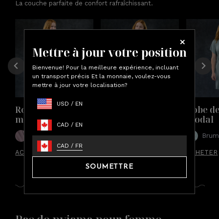
La couche parfaite de confort rafraîchissant.
Mettre à jour votre position
Bienvenue! Pour la meilleure expérience, incluant
un transport précis Et la monnaie, voulez-vous
mettre à jour votre localisation?
USD
/
EN
Robe de nuit en 
Robe de nuit en 
Robe de
modal
modal
modal
CAD
/
EN
Lilas
Pivoine
Brum
CAD
/
FR
ACHETER
ACHETER
ACHETER
SOUMETTRE