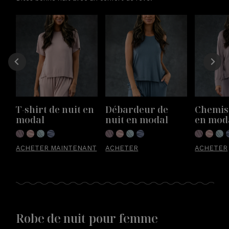
T-shirt de nuit en 
Débardeur de 
Chemise
modal
nuit en modal
en mod
ACHETER MAINTENANT
ACHETER
ACHETER
Robe de nuit pour femme