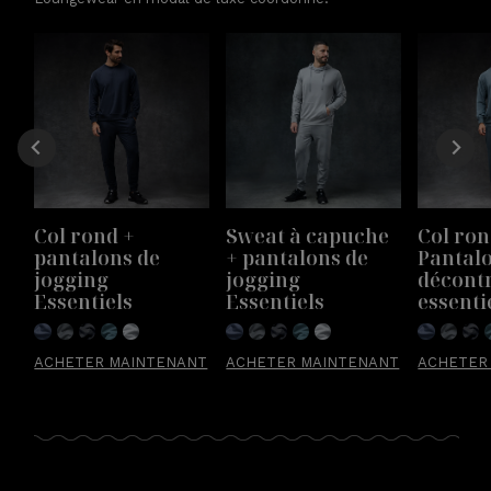
Col rond + 
Sweat à capuche 
Col ron
pantalons de 
+ pantalons de 
Pantalo
jogging 
jogging 
décontr
Essentiels 
Essentiels 
essenti
ACHETER MAINTENANT
ACHETER MAINTENANT
ACHETER