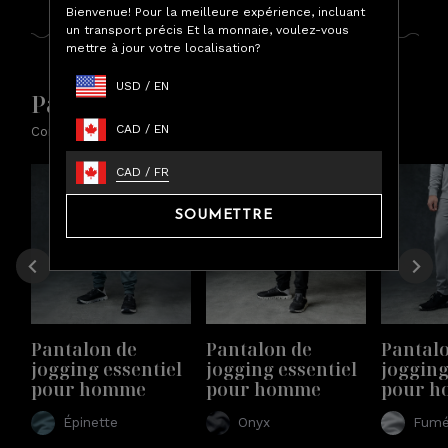
Bienvenue! Pour la meilleure expérience, incluant
un transport précis Et la monnaie, voulez-vous
mettre à jour votre localisation?
USD
/
EN
Pantalon de jogging essentiel
CAD
/
EN
Confort supérieur que vous pouvez porter.
CAD
/
FR
SOUMETTRE
Pantalon de 
Pantalon de 
Pantalo
jogging essentiel 
jogging essentiel 
jogging
pour homme
pour homme
pour 
Épinette
Onyx
Fum