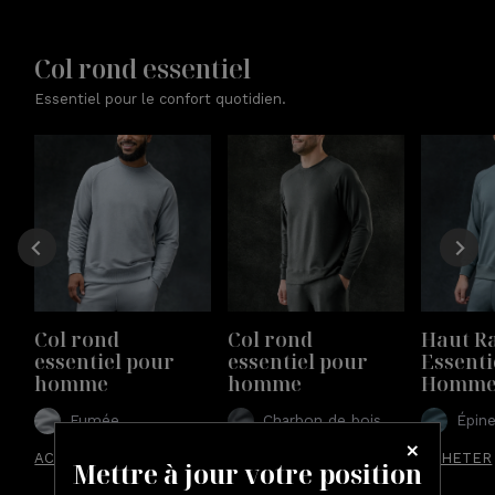
Col rond essentiel
Essentiel pour le confort quotidien.
Col rond 
Col rond 
Haut Ra
essentiel pour 
essentiel pour 
Essenti
homme
homme
Homm
Fumée
Charbon de bois
Épine
ACHETER MAINTENANT
ACHETER MAINTENANT
ACHETER
Mettre à jour votre position