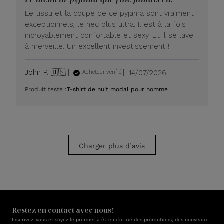
LUXOME
le
Le tissu et la coupe de ce pyjama sont vraiment
lundi
exceptionnels, le nec plus ultra. Il est à la fois
20
incroyablement confortable et sexy. Et il se lave
juillet
à merveille. Un excellent investissement !
2026
Date
John P. 🇺🇸
14/07/2026
Acheteur vérifié
de
Produit testé :
T-shirt de nuit modal pour homme
publication
Charger plus d’avis
Restez en contact avec nous!
Inscrivez-vous et soyez le premier à être informé des promotions, des nouveaux