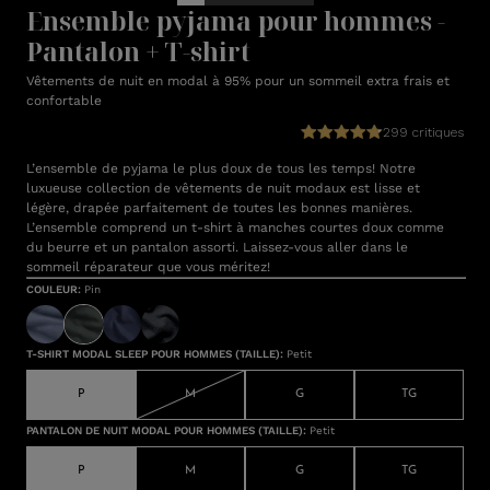
Ensemble pyjama pour hommes -
Pantalon + T-shirt
Vêtements de nuit en modal à 95% pour un sommeil extra frais et
confortable
299 critiques
L’ensemble de pyjama le plus doux de tous les temps! Notre
luxueuse collection de vêtements de nuit modaux est lisse et
légère, drapée parfaitement de toutes les bonnes manières.
L’ensemble comprend un t-shirt à manches courtes doux comme
du beurre et un pantalon assorti. Laissez-vous aller dans le
sommeil réparateur que vous méritez!
COULEUR
:
Pin
T-SHIRT MODAL SLEEP POUR HOMMES (TAILLE)
:
Petit
P
M
G
TG
PANTALON DE NUIT MODAL POUR HOMMES (TAILLE)
:
Petit
P
M
G
TG