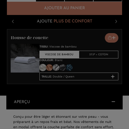
AJOUTER AU PANIER
AJOUTE
PLUS DE CONFORT
Housse de couette
TISSU
:
Viscose de bambou
VISCOSE DE BAMBOU
37.5® + COTON
COULEUR
:
Blanc
TAILLE
:
Double / Queen
APERÇU
Conçu pour être léger et étonnant sur votre peau - vous
préparant à un repos frais et béat. Nos vêtements de nuit
en modal offrent la couche parfaite de confort sans effort.