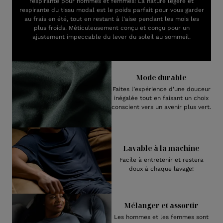
respirante pour hommes et femmes! La nature légère et
respirante du tissu modal est le poids parfait pour vous garder
au frais en été, tout en restant à l’aise pendant les mois les
plus froids. Méticuleusement conçu et conçu pour un
ajustement impeccable du lever du soleil au sommeil.
Mode durable
Faites l’expérience d’une douceur
inégalée tout en faisant un choix
conscient vers un avenir plus vert.
Lavable à la machine
Facile à entretenir et restera
doux à chaque lavage!
Mélanger et assortir
Les hommes et les femmes sont