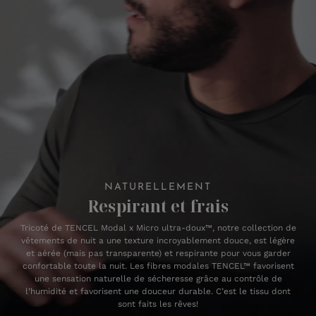
NATURELLEMENT
Respirant et frais
Tricoté de TENCEL Modal x Micro ultra-doux™, notre collection de
vêtements de nuit a une texture incroyablement douce, est légère
et aérée (mais pas transparente) et respirante pour vous garder
confortable toute la nuit. Les fibres modales TENCEL™ favorisent
une sensation naturelle de sécheresse grâce au contrôle de
l’humidité et favorisent une douceur durable. C’est le tissu dont
sont faits les rêves!