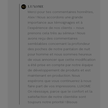
Commentaire
LUXOME
du
Merci pour tes commentaires honnêtes,
propriétaire
Alex ! Nous accordons une grande
du
importance aux témoignages et à
magasin
l'expérience de nos clients – nous
sur
prenons cela très au sérieux ! Nous
l'avis
de
avons reçu des commentaires
LUXOME
semblables concernant la profondeur
le
des poches de notre pantalon de nuit
lundi
pour homme et nous sommes heureux
20
de vous annoncer que cette modification
juillet
a été prise en compte par notre équipe
2026
de développement de produits et est
maintenant en production. Nous
espérons que vous continuerez à nous
faire part de vos impressions. LUXOME
On réessaye, parce que le confort et la
satisfaction de notre clientèle sont
toujours notre priorité ! Bisous