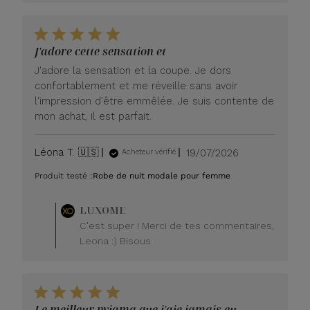
J'adore cette sensation et
J'adore la sensation et la coupe. Je dors
confortablement et me réveille sans avoir
l'impression d'être emmêlée. Je suis contente de
mon achat, il est parfait.
Date
Léona T. 🇺🇸
19/07/2026
Acheteur vérifié
de
Produit testé :
Robe de nuit modale pour femme
publication
Commentaire
LUXOME
du
C'est super ! Merci de tes commentaires,
propriétaire
Leona :) Bisous
du
magasin
sur
l'avis
de
Le meilleur pyjama que j'aie jamais eu.