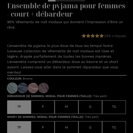
Ensemble de pyjama pour femmes
- court + débardeur
95% Vêtements de nuit modaux qui donnent l’impression d’être un
rêve.
299 critiques
L’ensemble de pyjama le plus doux de tous les temps! Notre
luxueuse collection de vêtements de nuit modaux est lisse et
légère, drapée parfaitement de toutes les bonnes manières.
L’ensemble comprend un débardeur doux au beurre et un short
assorti. Laissez-vous aller dans le sommeil réparateur que vous
méritez!
COULEUR
:
Brume
DÉBARDEUR DE SOMMEIL MODAL POUR FEMMES (TAILLE)
:
Très petit
TP
P
M
G
TG
SHORT DE SOMMEIL MODAL POUR FEMMES (TAILLE)
:
Très petit
TP
P
M
G
TG