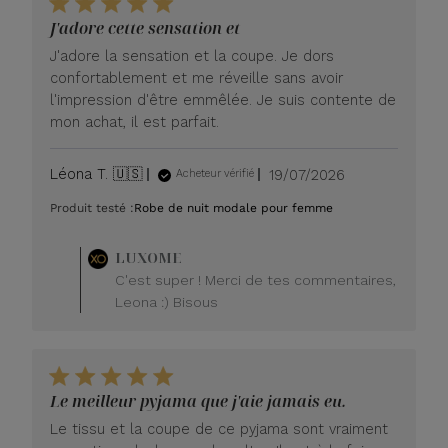
J'adore cette sensation et
J'adore la sensation et la coupe. Je dors
confortablement et me réveille sans avoir
l'impression d'être emmêlée. Je suis contente de
mon achat, il est parfait.
Date
Léona T. 🇺🇸
19/07/2026
Acheteur vérifié
de
Produit testé :
Robe de nuit modale pour femme
publication
Commentaire
LUXOME
du
C'est super ! Merci de tes commentaires,
propriétaire
Leona :) Bisous
du
magasin
sur
l'avis
de
Le meilleur pyjama que j'aie jamais eu.
LUXOME
le
Le tissu et la coupe de ce pyjama sont vraiment
lundi