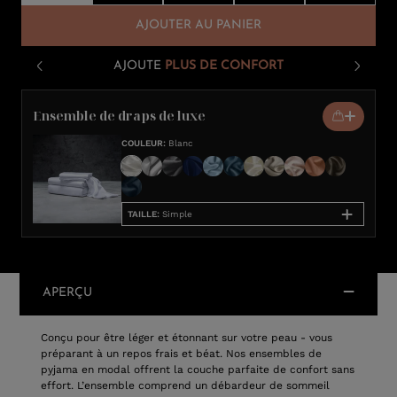
AJOUTER AU PANIER
AJOUTE
PLUS DE CONFORT
Ensemble de draps de luxe
COULEUR
:
Blanc
TAILLE
:
Simple
APERÇU
Conçu pour être léger et étonnant sur votre peau - vous
préparant à un repos frais et béat. Nos ensembles de
pyjama en modal offrent la couche parfaite de confort sans
effort. L’ensemble comprend un débardeur de sommeil