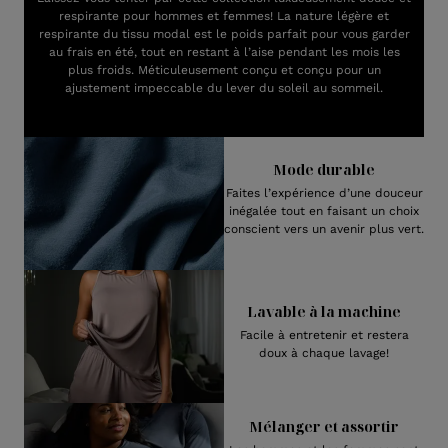
respirante pour hommes et femmes! La nature légère et
respirante du tissu modal est le poids parfait pour vous garder
au frais en été, tout en restant à l’aise pendant les mois les
plus froids. Méticuleusement conçu et conçu pour un
ajustement impeccable du lever du soleil au sommeil.
Mode durable
Faites l’expérience d’une douceur
inégalée tout en faisant un choix
conscient vers un avenir plus vert.
Lavable à la machine
Facile à entretenir et restera
doux à chaque lavage!
Mélanger et assortir