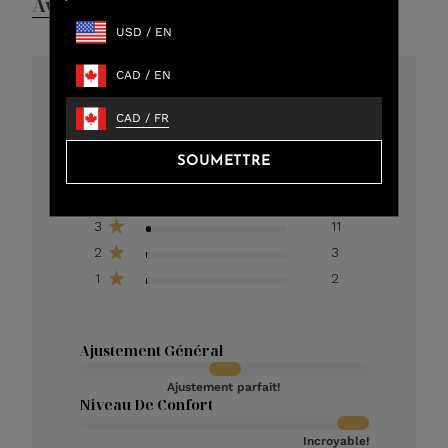
Avis
Questions et réponses
USD
/
EN
CAD
/
EN
4.8
CAD
/
FR
301 critiques au total
SOUMETTRE
5
273
4
12
3
11
2
3
1
2
Ajustement Général
Ajustement parfait!
Niveau De Confort
Incroyable!