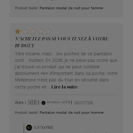
de
Produit testé :
Pantalon modal de nuit pour femme
publication
N'ACHETEZ PAS SI VOUS TENEZ À VOTRE
BUDGET
Titre bizarre, mais… les poches de ce pantalon
sont… inutiles. En 2026, je ne peux pas croire que
j'ai trouvé un produit qui ne peut contenir
absolument rien d'important dans sa poche. Votre
téléphone n'est pas du tout en sécurité dans
Lire la suite
cette poche et…
Date
Alex I. 🇺🇸
20/07/26
Acheteur vérifié
de
Produit testé :
Pantalon modal de nuit pour homme
publication
Commentaire
LUXOME
du