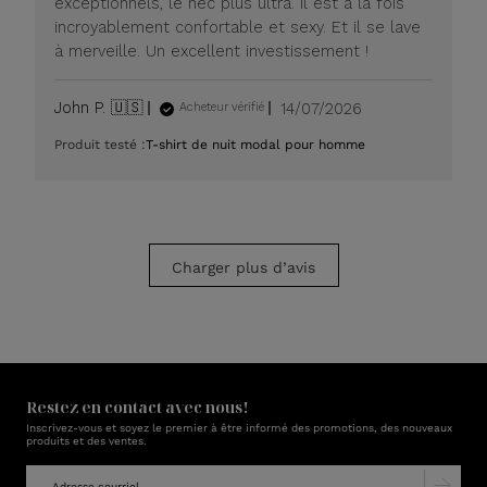
exceptionnels, le nec plus ultra. Il est à la fois
20
incroyablement confortable et sexy. Et il se lave
juillet
à merveille. Un excellent investissement !
2026
Date
John P. 🇺🇸
14/07/2026
Acheteur vérifié
de
Produit testé :
T-shirt de nuit modal pour homme
publication
Charger plus d’avis
Restez en contact avec nous!
Inscrivez-vous et soyez le premier à être informé des promotions, des nouveaux
produits et des ventes.