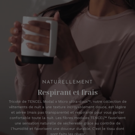
NATURELLEMENT
Respirant et frais
Tricoté de TENCEL Modal x Micro ultra-doux™, notre collection de
vêtements de nuit a une texture incroyablement douce, est légère
et aérée (mais pas transparente) et respirante pour vous garder
confortable toute la nuit. Les fibres modales TENCEL™ favorisent
une sensation naturelle de sécheresse grâce au contrôle de
l’humidité et favorisent une douceur durable. C’est le tissu dont
sont faits les rêves!