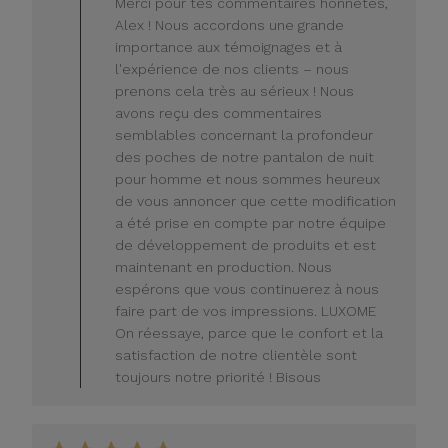
Merci pour tes commentaires honnêtes,
propriétaire
Alex ! Nous accordons une grande
du
importance aux témoignages et à
magasin
l'expérience de nos clients – nous
sur
prenons cela très au sérieux ! Nous
l'avis
de
avons reçu des commentaires
LUXOME
semblables concernant la profondeur
le
des poches de notre pantalon de nuit
lundi
pour homme et nous sommes heureux
20
de vous annoncer que cette modification
juillet
a été prise en compte par notre équipe
2026
de développement de produits et est
maintenant en production. Nous
espérons que vous continuerez à nous
faire part de vos impressions. LUXOME
On réessaye, parce que le confort et la
satisfaction de notre clientèle sont
toujours notre priorité ! Bisous