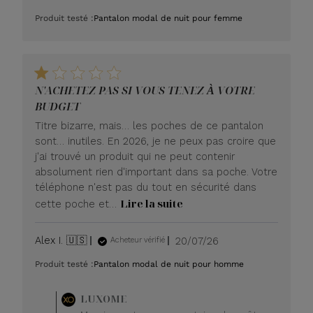
de
Produit testé :
Pantalon modal de nuit pour femme
publication
N'ACHETEZ PAS SI VOUS TENEZ À VOTRE
BUDGET
Titre bizarre, mais… les poches de ce pantalon
sont… inutiles. En 2026, je ne peux pas croire que
j'ai trouvé un produit qui ne peut contenir
absolument rien d'important dans sa poche. Votre
téléphone n'est pas du tout en sécurité dans
Lire la suite
cette poche et…
Date
Alex I. 🇺🇸
20/07/26
Acheteur vérifié
de
Produit testé :
Pantalon modal de nuit pour homme
publication
Commentaire
LUXOME
du