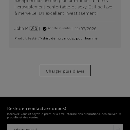
exceptionnels, le nec plus ultra. Il est à la fois
20
incroyablement confortable et sexy. Et il se lave
juillet
à merveille. Un excellent investissement !
2026
Date
John P. 🇺🇸
14/07/2026
Acheteur vérifié
de
Produit testé :
T-shirt de nuit modal pour homme
publication
Charger plus d’avis
Restez en contact avec nous!
Inscrivez-vous et soyez le premier à être informé des promotions, des nouveaux
produits et des ventes.