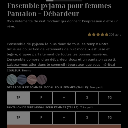
Ensemble pyjama pour femmes -
Pantalon + Débardeur
95% Vêtements de nuit modaux qui donnent l’impression d’être un
rêve.
301 avis
L’ensemble de pyjama le plus doux de tous les temps! Notre
luxueuse collection de vêtements de nuit modaux est lisse et
légère, drapée parfaitement de toutes les bonnes manières.
L’ensemble comprend un débardeur doux et un pantalon assorti.
Laissez-vous aller dans le sommeil réparateur que vous méritez!
COULEUR
:
Brume
DÉBARDEUR DE SOMMEIL MODAL POUR FEMMES (TAILLE)
:
Très petit
TP
P
M
G
TG
PANTALON DE NUIT MODAL POUR FEMMES (TAILLE)
:
Très petit
TP
P
M
G
TG