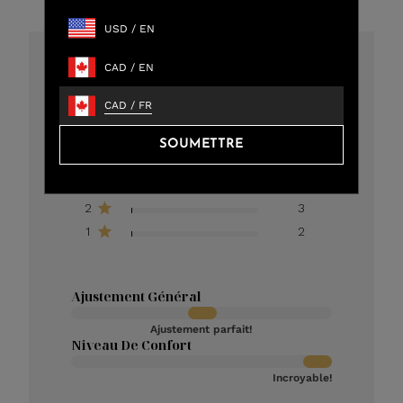
USD
/
EN
CAD
/
EN
4.8
CAD
/
FR
301 critiques au total
5
273
SOUMETTRE
4
12
3
11
2
3
1
2
Ajustement Général
Ajustement parfait!
Niveau De Confort
Incroyable!