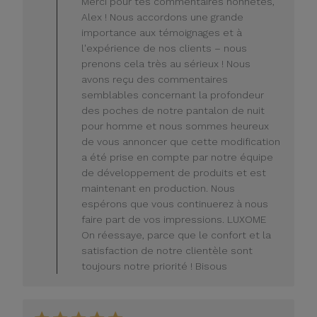
Merci pour tes commentaires honnêtes,
propriétaire
Alex ! Nous accordons une grande
du
importance aux témoignages et à
magasin
l'expérience de nos clients – nous
sur
prenons cela très au sérieux ! Nous
l'avis
de
avons reçu des commentaires
LUXOME
semblables concernant la profondeur
le
des poches de notre pantalon de nuit
lundi
pour homme et nous sommes heureux
20
de vous annoncer que cette modification
juillet
a été prise en compte par notre équipe
2026
de développement de produits et est
maintenant en production. Nous
espérons que vous continuerez à nous
faire part de vos impressions. LUXOME
On réessaye, parce que le confort et la
satisfaction de notre clientèle sont
toujours notre priorité ! Bisous