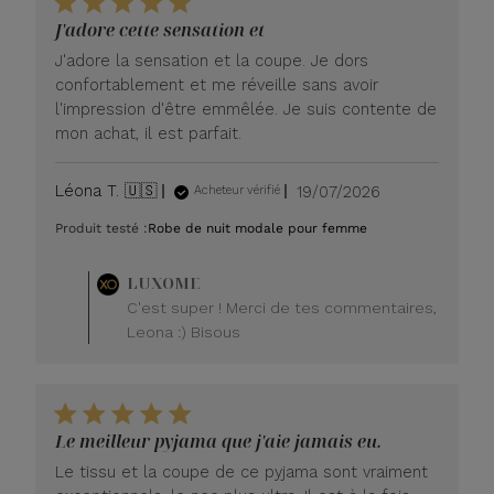
J'adore cette sensation et
J'adore la sensation et la coupe. Je dors
confortablement et me réveille sans avoir
l'impression d'être emmêlée. Je suis contente de
mon achat, il est parfait.
Date
Léona T. 🇺🇸
19/07/2026
Acheteur vérifié
de
Produit testé :
Robe de nuit modale pour femme
publication
Commentaire
LUXOME
du
C'est super ! Merci de tes commentaires,
propriétaire
Leona :) Bisous
du
magasin
sur
l'avis
de
Le meilleur pyjama que j'aie jamais eu.
LUXOME
le
Le tissu et la coupe de ce pyjama sont vraiment
lundi