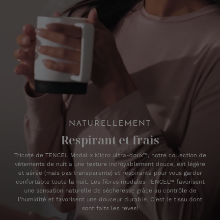
NATURELLEMENT
Respirant et frais
Tricoté de TENCEL Modal x Micro ultra-doux™, notre collection de
vêtements de nuit a une texture incroyablement douce, est légère
et aérée (mais pas transparente) et respirante pour vous garder
confortable toute la nuit. Les fibres modales TENCEL™ favorisent
une sensation naturelle de sécheresse grâce au contrôle de
l’humidité et favorisent une douceur durable. C’est le tissu dont
sont faits les rêves!