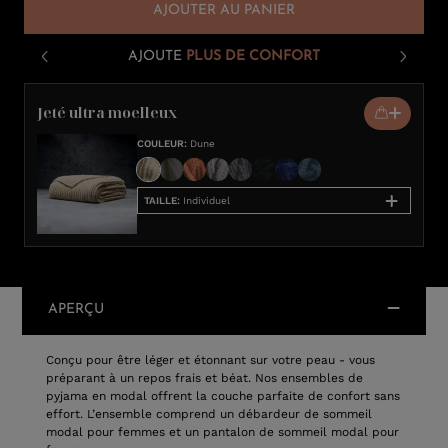
AJOUTER AU PANIER
AJOUTE
PLUS DE CONFORT
Jeté ultra moelleux
COULEUR
:
Dune
TAILLE
:
Individuel
APERÇU
Conçu pour être léger et étonnant sur votre peau - vous
préparant à un repos frais et béat. Nos ensembles de
pyjama en modal offrent la couche parfaite de confort sans
effort. L’ensemble comprend un débardeur de sommeil
modal pour femmes et un pantalon de sommeil modal pour