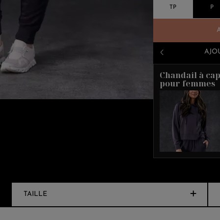
TP
P
AJO
Chandail à ca
pour femmes
TAILLE