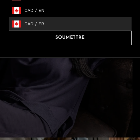
CAD
/
EN
CAD
/
FR
SOUMETTRE