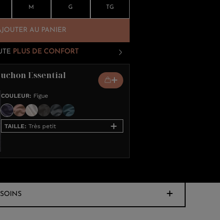
M
G
TG
AJOUTER AU PANIER
UTE
PLUS DE CONFORT
puchon Essential
COULEUR
:
Figue
TAILLE
:
Très petit
SOINS