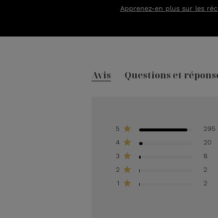
Apprenez-en plus sur les ré
Avis
Questions et répons
5
295
4
20
3
8
2
2
1
2