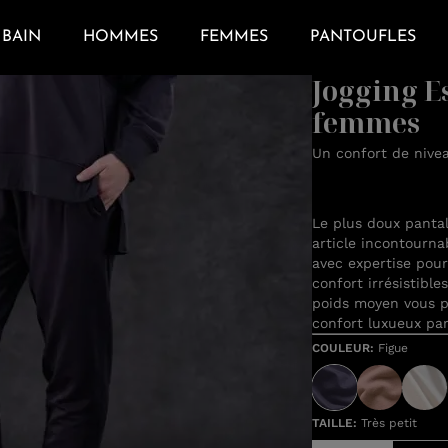
BAIN
HOMMES
FEMMES
PANTOUFLES
Jogging E
femmes
Un confort de nive
Le plus doux pantal
article incontourna
avec expertise pour
confort irrésistible
poids moyen vous 
confort luxueux par
COULEUR
:
Figue
TAILLE
:
Très petit