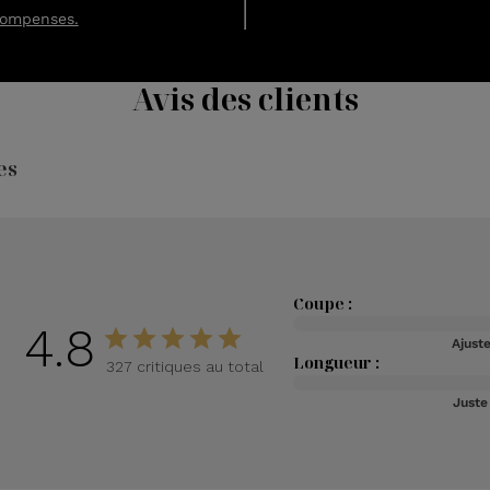
compenses.
Avis des clients
es
Coupe :
4.8
Ajust
Longueur :
327 critiques au total
Juste