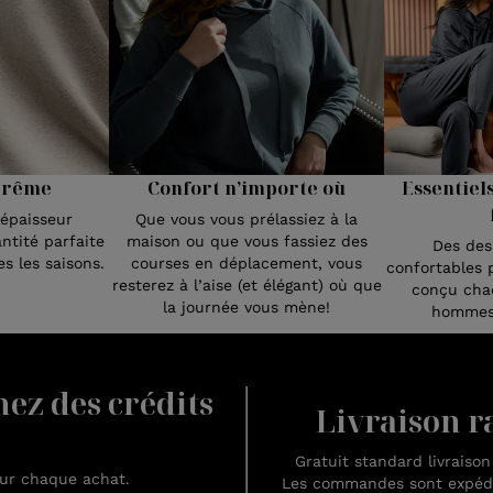
Confort n’importe où
Essentiel
prême
Que vous vous prélassiez à la
’épaisseur
maison ou que vous fassiez des
ntité parfaite
Des des
courses en déplacement, vous
s les saisons.
confortables 
resterez à l’aise (et élégant) où que
conçu chaq
la journée vous mène!
hommes 
nez des crédits
Livraison ra
Gratuit standard livraiso
sur chaque achat.
Les commandes sont expédié