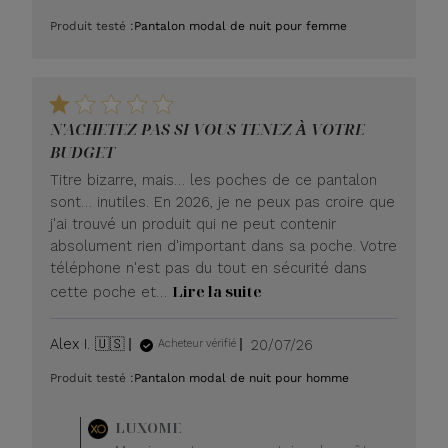
de
Produit testé :
Pantalon modal de nuit pour femme
publication
N'ACHETEZ PAS SI VOUS TENEZ À VOTRE
BUDGET
Titre bizarre, mais… les poches de ce pantalon
sont… inutiles. En 2026, je ne peux pas croire que
j'ai trouvé un produit qui ne peut contenir
absolument rien d'important dans sa poche. Votre
téléphone n'est pas du tout en sécurité dans
Lire la suite
cette poche et…
Date
Alex I. 🇺🇸
20/07/26
Acheteur vérifié
de
Produit testé :
Pantalon modal de nuit pour homme
publication
Commentaire
LUXOME
du