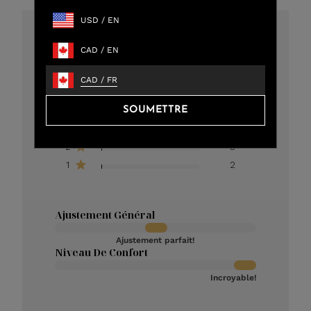
USD
/
EN
4.8
CAD
/
EN
301 critiques au total
CAD
/
FR
5
273
SOUMETTRE
4
12
3
11
2
3
1
2
Ajustement Général
Ajustement parfait!
Niveau De Confort
Incroyable!