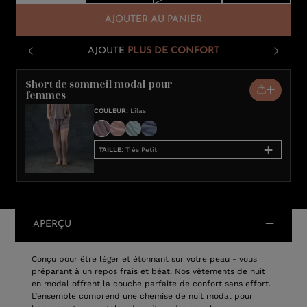
AJOUTER AU PANIER
AJOUTE
PLUS DE CONFORT
Short de sommeil modal pour
femmes
COULEUR
:
Lilas
TAILLE
:
Très Petit
APERÇU
Conçu pour être léger et étonnant sur votre peau - vous
préparant à un repos frais et béat. Nos vêtements de nuit
en modal offrent la couche parfaite de confort sans effort.
L’ensemble comprend une chemise de nuit modal pour