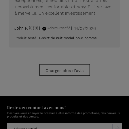
exceptionnels, le nec plus ultra. Il est à la fois
20
incroyablement confortable et sexy. Et il se lave
juillet
à merveille. Un excellent investissement !
2026
Date
John P. 🇺🇸
14/07/2026
Acheteur vérifié
de
Produit testé :
T-shirt de nuit modal pour homme
publication
Charger plus d’avis
Restez en contact avec nous!
Inscrivez-vous et soyez le premier à être informé des promotions, des nouveaux
produits et des ventes.