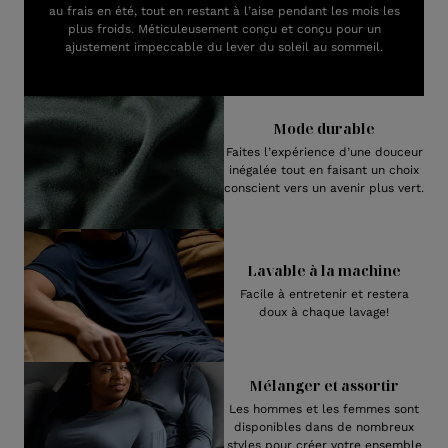
au frais en été, tout en restant à l’aise pendant les mois les
plus froids. Méticuleusement conçu et conçu pour un
ajustement impeccable du lever du soleil au sommeil.
Mode durable
Faites l’expérience d’une douceur
inégalée tout en faisant un choix
conscient vers un avenir plus vert.
Lavable à la machine
Facile à entretenir et restera
doux à chaque lavage!
Mélanger et assortir
Les hommes et les femmes sont
disponibles dans de nombreux
styles pour créer votre ensemble