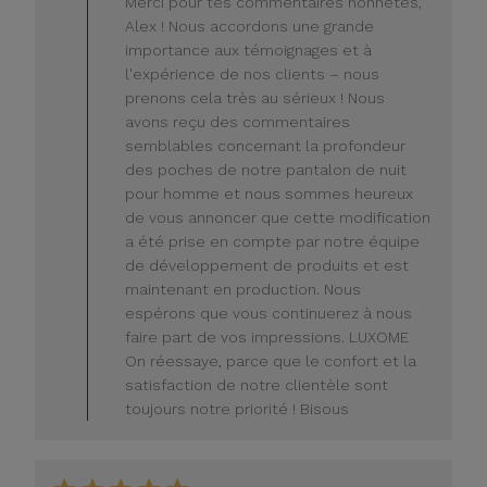
Merci pour tes commentaires honnêtes,
propriétaire
Alex ! Nous accordons une grande
du
importance aux témoignages et à
magasin
l'expérience de nos clients – nous
sur
prenons cela très au sérieux ! Nous
l'avis
de
avons reçu des commentaires
LUXOME
semblables concernant la profondeur
le
des poches de notre pantalon de nuit
lundi
pour homme et nous sommes heureux
20
de vous annoncer que cette modification
juillet
a été prise en compte par notre équipe
2026
de développement de produits et est
maintenant en production. Nous
espérons que vous continuerez à nous
faire part de vos impressions. LUXOME
On réessaye, parce que le confort et la
satisfaction de notre clientèle sont
toujours notre priorité ! Bisous