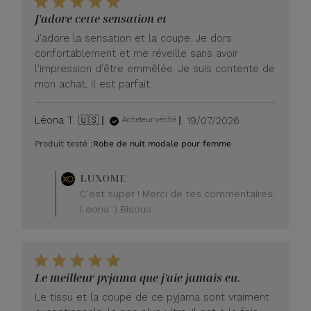
J'adore cette sensation et
J'adore la sensation et la coupe. Je dors
confortablement et me réveille sans avoir
l'impression d'être emmêlée. Je suis contente de
mon achat, il est parfait.
Date
Léona T. 🇺🇸
19/07/2026
Acheteur vérifié
de
Produit testé :
Robe de nuit modale pour femme
publication
Commentaire
LUXOME
du
C'est super ! Merci de tes commentaires,
propriétaire
Leona :) Bisous
du
magasin
sur
l'avis
de
Le meilleur pyjama que j'aie jamais eu.
LUXOME
le
Le tissu et la coupe de ce pyjama sont vraiment
lundi