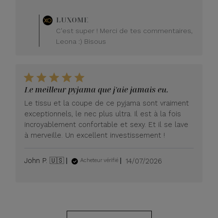
Commentaire
LUXOME
du
C'est super ! Merci de tes commentaires,
propriétaire
Leona :) Bisous
du
magasin
sur
l'avis
de
Le meilleur pyjama que j'aie jamais eu.
LUXOME
le
Le tissu et la coupe de ce pyjama sont vraiment
lundi
exceptionnels, le nec plus ultra. Il est à la fois
20
incroyablement confortable et sexy. Et il se lave
juillet
à merveille. Un excellent investissement !
2026
Date
John P. 🇺🇸
14/07/2026
Acheteur vérifié
de
publication