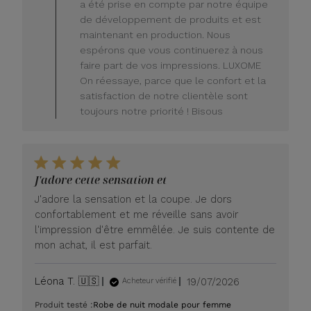
a été prise en compte par notre équipe
2026
de développement de produits et est
maintenant en production. Nous
espérons que vous continuerez à nous
faire part de vos impressions. LUXOME
On réessaye, parce que le confort et la
satisfaction de notre clientèle sont
toujours notre priorité ! Bisous
J'adore cette sensation et
J'adore la sensation et la coupe. Je dors
confortablement et me réveille sans avoir
l'impression d'être emmêlée. Je suis contente de
mon achat, il est parfait.
Date
Léona T. 🇺🇸
19/07/2026
Acheteur vérifié
de
Produit testé :
Robe de nuit modale pour femme
publication