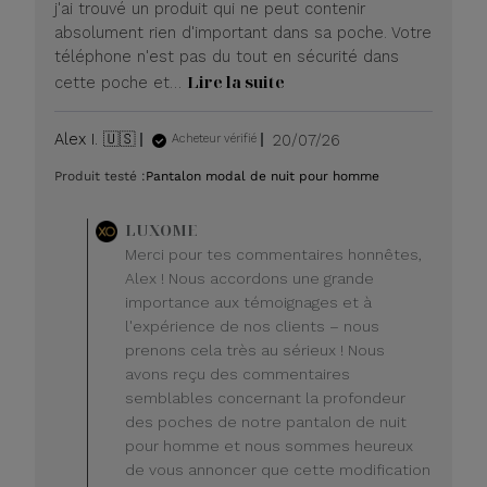
j'ai trouvé un produit qui ne peut contenir
absolument rien d'important dans sa poche. Votre
téléphone n'est pas du tout en sécurité dans
Lire la suite
cette poche et…
Date
Alex I. 🇺🇸
20/07/26
Acheteur vérifié
de
Produit testé :
Pantalon modal de nuit pour homme
publication
Commentaire
LUXOME
du
Merci pour tes commentaires honnêtes,
propriétaire
Alex ! Nous accordons une grande
du
importance aux témoignages et à
magasin
l'expérience de nos clients – nous
sur
prenons cela très au sérieux ! Nous
l'avis
de
avons reçu des commentaires
LUXOME
semblables concernant la profondeur
le
des poches de notre pantalon de nuit
lundi
pour homme et nous sommes heureux
20
de vous annoncer que cette modification
juillet