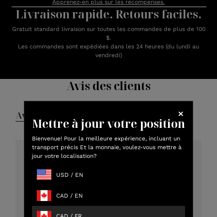
Apprenez-en plus sur les récompenses.
Livraison rapide. Retours faciles.
Gratuit standard livraison sur toutes les commandes de plus de 100
$.
Les commandes sont expédiées dans les 24 heures (du lundi au
vendredi)
Avis des clients
Avis
Questions et réponses
Mettre à jour votre position
Bienvenue! Pour la meilleure expérience, incluant un
transport précis Et la monnaie, voulez-vous mettre à
jour votre localisation?
4.8
USD
/
EN
301 critiques au total
CAD
/
EN
5
273
4
12
CAD
/
FR