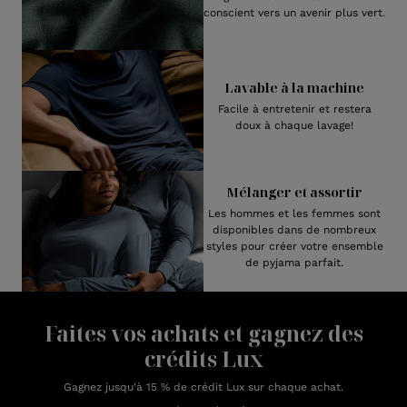
conscient vers un avenir plus vert.
Lavable à la machine
Facile à entretenir et restera
doux à chaque lavage!
Mélanger et assortir
Les hommes et les femmes sont
disponibles dans de nombreux
styles pour créer votre ensemble
de pyjama parfait.
Faites vos achats et gagnez des
crédits Lux
Gagnez jusqu'à 15 % de crédit Lux sur chaque achat.