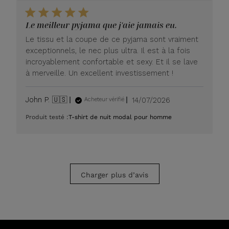
magasin
sur
l'avis
Le meilleur pyjama que j'aie jamais eu.
de
Le tissu et la coupe de ce pyjama sont vraiment
LUXOME
le
exceptionnels, le nec plus ultra. Il est à la fois
lundi
incroyablement confortable et sexy. Et il se lave
20
à merveille. Un excellent investissement !
juillet
2026
Date
John P. 🇺🇸
14/07/2026
Acheteur vérifié
de
Produit testé :
T-shirt de nuit modal pour homme
publication
Charger plus d’avis