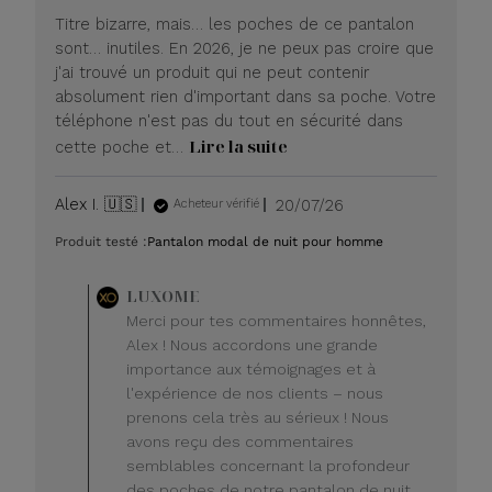
Titre bizarre, mais… les poches de ce pantalon
sont… inutiles. En 2026, je ne peux pas croire que
j'ai trouvé un produit qui ne peut contenir
absolument rien d'important dans sa poche. Votre
téléphone n'est pas du tout en sécurité dans
Lire la suite
cette poche et…
Date
Alex I. 🇺🇸
20/07/26
Acheteur vérifié
de
Produit testé :
Pantalon modal de nuit pour homme
publication
Commentaire
LUXOME
du
Merci pour tes commentaires honnêtes,
propriétaire
Alex ! Nous accordons une grande
du
importance aux témoignages et à
magasin
l'expérience de nos clients – nous
sur
prenons cela très au sérieux ! Nous
l'avis
de
avons reçu des commentaires
LUXOME
semblables concernant la profondeur
le
des poches de notre pantalon de nuit