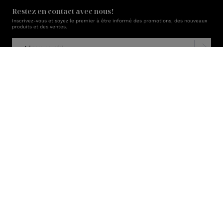
Restez en contact avec nous!
Inscrivez-vous et soyez le premier à être informé des promotions, des nouveaux
produits et des ventes.
Boutique
L'entreprise
Soutien
Récompenses Lux
Politique de confidentialité
Politique en matière de cookies
Conditions d’utilisation
CAD / FR