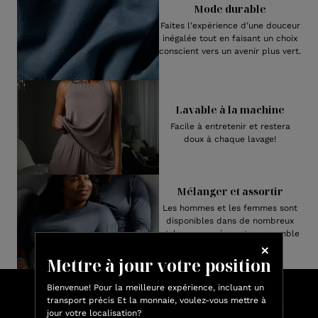
Mode durable
Faites l’expérience d’une douceur
inégalée tout en faisant un choix
conscient vers un avenir plus vert.
Lavable à la machine
Facile à entretenir et restera
doux à chaque lavage!
Mélanger et assortir
Les hommes et les femmes sont
disponibles dans de nombreux
styles pour créer votre ensemble
de pyjama parfait.
Mettre à jour votre position
Bienvenue! Pour la meilleure expérience, incluant un
Faites vos achats et gagnez des
transport précis Et la monnaie, voulez-vous mettre à
jour votre localisation?