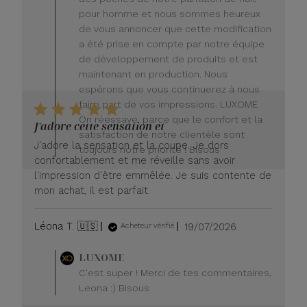
lundi
pour homme et nous sommes heureux
20
de vous annoncer que cette modification
juillet
a été prise en compte par notre équipe
2026
de développement de produits et est
maintenant en production. Nous
espérons que vous continuerez à nous
faire part de vos impressions. LUXOME
On réessaye, parce que le confort et la
J'adore cette sensation et
satisfaction de notre clientèle sont
J'adore la sensation et la coupe. Je dors
toujours notre priorité ! Bisous
confortablement et me réveille sans avoir
l'impression d'être emmêlée. Je suis contente de
mon achat, il est parfait.
Date
Léona T. 🇺🇸
19/07/2026
Acheteur vérifié
de
publication
Commentaire
LUXOME
du
C'est super ! Merci de tes commentaires,
propriétaire
Leona :) Bisous
du