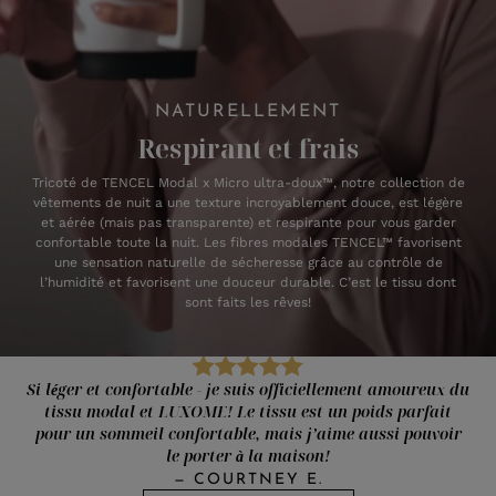
NATURELLEMENT
Respirant et frais
Tricoté de TENCEL Modal x Micro ultra-doux™, notre collection de
vêtements de nuit a une texture incroyablement douce, est légère
et aérée (mais pas transparente) et respirante pour vous garder
confortable toute la nuit. Les fibres modales TENCEL™ favorisent
une sensation naturelle de sécheresse grâce au contrôle de
l’humidité et favorisent une douceur durable. C’est le tissu dont
sont faits les rêves!
Si léger et confortable - je suis officiellement amoureux du
tissu modal et LUXOME! Le tissu est un poids parfait
pour un sommeil confortable, mais j’aime aussi pouvoir
le porter à la maison!
—
COURTNEY E.