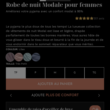
Robe de nuit Modale pour femmes
Améliorez votre pyjama avec un confort modal à 95%
301 avis
Le pyjama le plus doux de tous les temps! La luxueuse collection
de vêtements de nuit Modal est lisse et légère, drapée
parfaitement de toutes les bonnes manières. Vous aurez hâte de
vous glisser dans le tissu doux et beurré à la fin de la journée et de
vous endormir dans le sommeil réparateur que vous méritez.
COULEUR
:
Lilas
TAILLE
:
Très Petit
TP
P
M
G
TG
AJOUTER AU PANIER
AJOUTE
PLUS DE CONFORT
Ensemble de taies d’oreiller de luxe