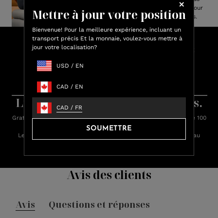
avons conçu chaque pièce pour
Mettre à jour votre position
les hommes et les femmes.
Bienvenue! Pour la meilleure expérience, incluant un
transport précis Et la monnaie, voulez-vous mettre à
Faites vos achats et gagnez des
jour votre localisation?
crédits Lux
USD
/
EN
Gagnez jusqu'à 15 % de crédit Lux sur chaque achat.
CAD
/
EN
Apprenez-en plus sur les récompenses.
Livraison rapide. Retours faciles.
CAD
/
FR
Gratuit standard livraison sur toutes les commandes de plus de 100
$.
SOUMETTRE
Les commandes sont expédiées dans les 24 heures (du lundi au
vendredi)
Avis des clients
Avis
Questions et réponses