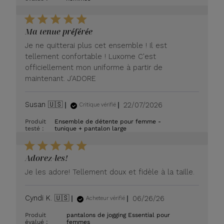
Ma tenue préférée
Je ne quitterai plus cet ensemble ! Il est
tellement confortable ! Luxome C'est
officiellement mon uniforme à partir de
maintenant. J'ADORE
Date
Susan 🇺🇸
22/07/2026
Critique vérifié
de
Produit
Ensemble de détente pour femme -
publication
testé :
tunique + pantalon large
Adorez-les!
Je les adore! Tellement doux et fidèle à la taille.
Date
Cyndi K. 🇺🇸
06/26/26
Acheteur vérifié
de
Produit
pantalons de jogging Essential pour
publication
évalué :
femmes