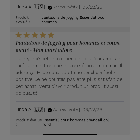
Date
Linda A. 🇺🇸
06/22/26
Acheteur vérifié
de
Produit
pantalons de jogging Essential pour
publication
évalué :
hommes
Pantalons de jogging pour hommes et coton
ouaté - Mon mari adore
J’ai regardé cet article pendant plusieurs mois et
j’ai finalement craqué et acheté pour mon mari. Il
adore ça. Haute qualité et une touche « feel »
positive. Je ne pourrais pas être plus satisfait de
cet achat. Merci d’avoir produit un produit aussi
de qualité.
Date
Linda A. 🇺🇸
06/22/26
Acheteur vérifié
de
Produit évalué
Essential pour hommes chandail col
publication
:
rond