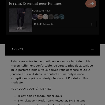
Jogging Essential pour femmes
COULEUR
:
Figue
TAILLE
:
Très petit
APERÇU
Rehaussez votre tenue quotidienne avec ce haut de poids
moyen, tellement confortable. Ce sera le plus doux tunique
Tu le porteras jamais! Vous pouvez vous détendre toute la
journée et la nuit dans un confort et une polyvalence
exceptionnels grâce au design fendu et à l’ourlet arrière
modeste.
POURQUOI VOUS L'AIMERIEZ
Tricot polaire modal super doux
67% Livaeco™ Modal, 27% Polyester, 6% Élastane