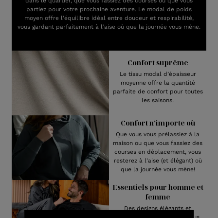
dans le quartier, que vous fassiez des courses ou que vous
partiez pour votre prochaine aventure. Le modal de poids
moyen offre l’équilibre idéal entre douceur et respirabilité,
vous gardant parfaitement à l’aise où que la journée vous mène.
Confort suprême
Le tissu modal d’épaisseur
moyenne offre la quantité
parfaite de confort pour toutes
les saisons.
Confort n’importe où
Que vous vous prélassiez à la
maison ou que vous fassiez des
courses en déplacement, vous
resterez à l’aise (et élégant) où
que la journée vous mène!
Essentiels pour homme et
femme
Des designs élégants et
confortables pour tous! Nous