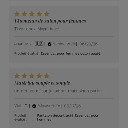
Vêtements de salon pour femmes
Tissu doux. Magnifique!
Date
Joanne U. 🇺🇸
06/20/26
Acheteur vérifié
de
Produit évalué :
Essential pour femmes coton ouaté
publication
Matériau souple et souple
Un peu court sur la jambe, mais sinon parfait
Date
Vidhi T.
06/17/26
Acheteur vérifié
de
Produit
Pantalon décontracté Essential pour
publication
évalué :
hommes