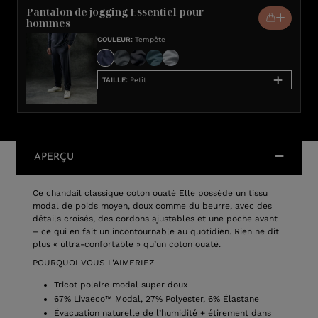
Pantalon de jogging Essentiel pour
hommes
COULEUR
:
Tempête
TAILLE
:
Petit
APERÇU
Ce chandail classique coton ouaté Elle possède un tissu
modal de poids moyen, doux comme du beurre, avec des
détails croisés, des cordons ajustables et une poche avant
– ce qui en fait un incontournable au quotidien. Rien ne dit
plus « ultra-confortable » qu’un coton ouaté.
POURQUOI VOUS L'AIMERIEZ
Tricot polaire modal super doux
67% Livaeco™ Modal, 27% Polyester, 6% Élastane
Évacuation naturelle de l’humidité + étirement dans