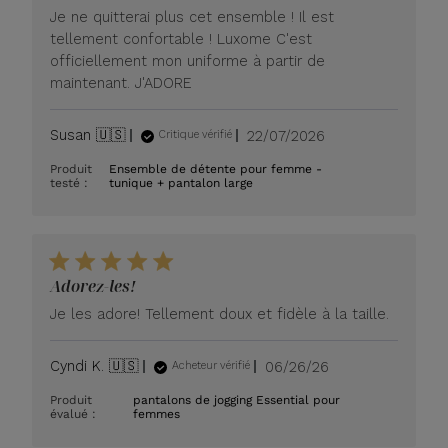
Je ne quitterai plus cet ensemble ! Il est
tellement confortable ! Luxome C'est
officiellement mon uniforme à partir de
maintenant. J'ADORE
Date
Susan 🇺🇸
22/07/2026
Critique vérifié
de
Produit
Ensemble de détente pour femme -
publication
testé :
tunique + pantalon large
Adorez-les!
Je les adore! Tellement doux et fidèle à la taille.
Date
Cyndi K. 🇺🇸
06/26/26
Acheteur vérifié
de
Produit
pantalons de jogging Essential pour
publication
évalué :
femmes