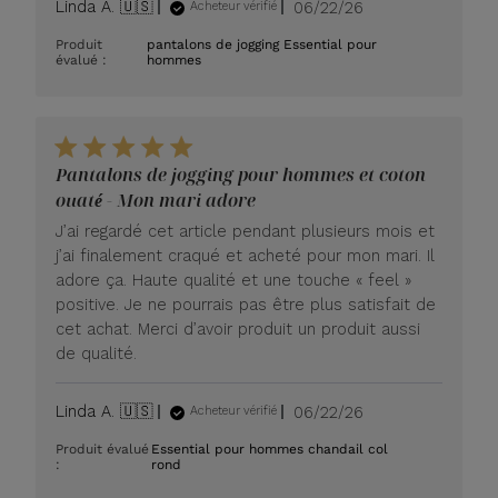
Date
Linda A. 🇺🇸
06/22/26
Acheteur vérifié
de
Produit
pantalons de jogging Essential pour
publication
évalué :
hommes
Pantalons de jogging pour hommes et coton
ouaté - Mon mari adore
J’ai regardé cet article pendant plusieurs mois et
j’ai finalement craqué et acheté pour mon mari. Il
adore ça. Haute qualité et une touche « feel »
positive. Je ne pourrais pas être plus satisfait de
cet achat. Merci d’avoir produit un produit aussi
de qualité.
Date
Linda A. 🇺🇸
06/22/26
Acheteur vérifié
de
Produit évalué
Essential pour hommes chandail col
publication
:
rond