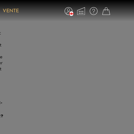
VENTE
t
t
le
er
t
-
R?