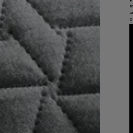
s
c
p
q
p
t
p
n
e
p