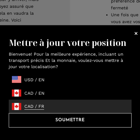
préférence d
oyez assuré que
fermeté
ela en vaudra la
Une fois que
eine. Voici
vous avez vos
uelques conseils
deux inserts,
our vous aider à
ajustez
Mettre à jour votre position
irer le meilleur
finement tou
arti de votre
en
Bienvenue! Pour la meilleure expérience, incluant un
ouvel oreiller
personnalisa
transport précis Et la monnaie, voulez-vous mettre à
ntièrement
la hauteur
jour votre localisation?
ersonnalisable.
USD
/
EN
PERSONNALISER
LA HAUTEUR
CAD
/
EN
Ajustez la
CAD
/
FR
hauteur vers
le haut en
SOUMETTRE
ajoutant
l’insert resta
en bas