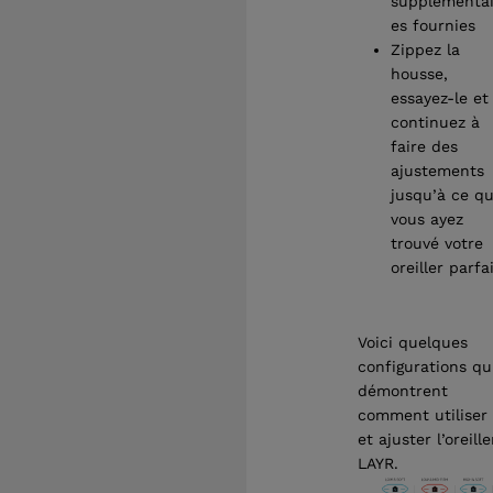
supplémentai
es fournies
Zippez la
housse,
essayez-le et
continuez à
faire des
ajustements
jusqu’à ce q
vous ayez
trouvé votre
oreiller parfai
Voici quelques
configurations qu
démontrent
comment utiliser
et ajuster l’oreille
LAYR.