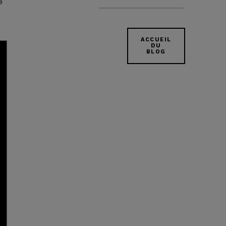
e
ACCUEIL
DU
BLOG
t
nt
nt