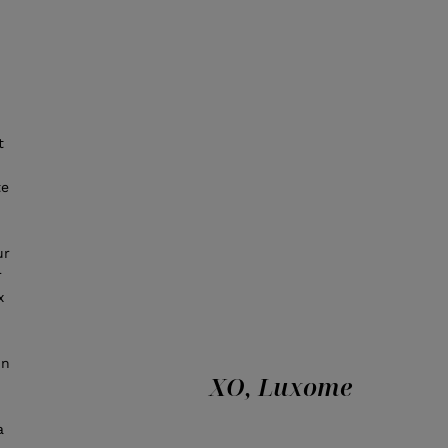
t
te
ur
r
x
un
XO, Luxome
a