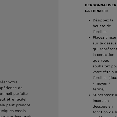
PERSONNALISER
LA FERMETÉ
Dézippez la
housse de
l’oreiller
Placez l’inser
sur le dessus
qui représen
la sensation
que vous
souhaitez po
votre tête su
l’oreiller (dou
réer votre
/ moyen /
xpérience de
ferme)
ommeil parfaite
Superposez 
eut être facile!
insert en
ela peut prendre
dessous en
uelques essais
fonction de l
our y arriver, mais