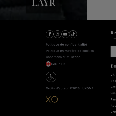
LAYR
Re
Ins
Politique de confidentialité
Politique en matière de cookies
Conditions d’utilisation
CAD / FR
Bo
Lit
Bai
Vêt
Droits d’auteur ©2026
LUXOME
Vêt
Pan
Rob
Ven