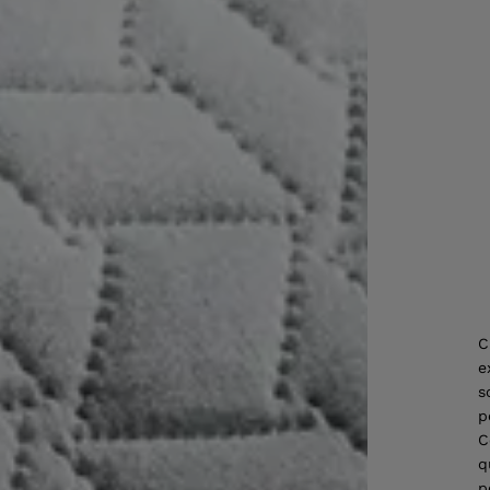
C
e
s
p
C
q
p