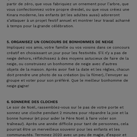
partir de zéro, que vous fabriquiez un ornement pour l’arbre, que
vous confectionniez votre propre dreidel, ou que vous créiez une
Kinara moderne, les enfants (et les adultes aussi) adoreront
s’attaquer à un projet festif annuel et montrer leur travail acharné
à temps pour la grande célébration.
5. ORGANISEZ UN CONCOURS DE BONHOMMES DE NEIGE
Impliquez vos amis, votre famille ou vos voisins dans ce concours
créatif en choisissant un jour pour les festivités. S’il n’y a pas de
neige dehors, réfléchissez à des moyens astucieux de faire de la
neige, ou construisez un bonhomme de neige avec d’autres
objets de la maison. Après avoir fixé la date et les règles, chacun
doit prendre une photo de sa création (ou la filmer), l’envoyer au
groupe et voter pour son préféré. Que le meilleur bonhomme de
neige gagne!
6. SONNERIE DES CLOCHES
Le soir de Noël, rassemblez-vous sur le pas de votre porte et
sonnez une cloche pendant 2 minutes pour répandre la joie et la
bonne humeur (et pour aider le Père Noël à faire voler son
traîneau!). Après une année difficile pour tant de personnes, cela
pourrait être un merveilleux souvenir pour les enfants et les
communautés. Terminez 2020 avec un peu de magie, d’espoir et