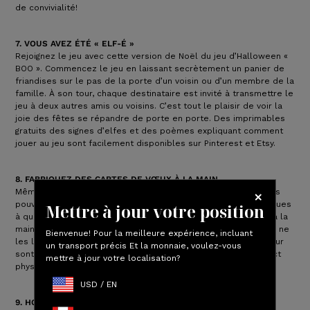
de convivialité!
7. VOUS AVEZ ÉTÉ « ELF-É »
Rejoignez le jeu avec cette version de Noël du jeu d’Halloween «
BOO ». Commencez le jeu en laissant secrètement un panier de
friandises sur le pas de la porte d’un voisin ou d’un membre de la
famille. À son tour, chaque destinataire est invité à transmettre le
jeu à deux autres amis ou voisins. C’est tout le plaisir de voir la
joie des fêtes se répandre de porte en porte. Des imprimables
gratuits des signes d’elfes et des poèmes expliquant comment
jouer au jeu sont facilement disponibles sur Pinterest et Etsy.
8. FABRIQUEZ DES CARTES DE VŒUX À LA MAIN
Même si vous ne pouvez pas être ensemble cette année, vous
pouvez toujours montrer à vos grands-parents, amis et collègues
Mettre à jour votre position
à quel point ils vous manquent avec une carte de vœux faite à la
main. Les mots manuscrits sont en train de disparaître – mais ne
Bienvenue! Pour la meilleure expérience, incluant
les laissez pas faire! Les dessins et gribouillis faits avec amour
un transport précis Et la monnaie, voulez-vous
sont le meilleur moyen d’envoyer un « câlin » lorsqu’un contact
mettre à jour votre localisation?
physique est impossible.
USD
/
EN
9. HONOREZ UN ÊTRE CHER