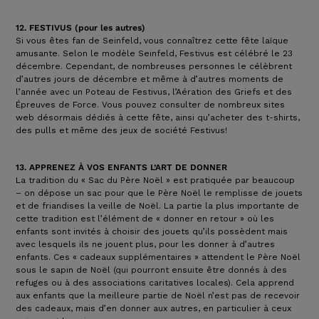
12. FESTIVUS (pour les autres)
Si vous êtes fan de Seinfeld, vous connaîtrez cette fête laïque
amusante. Selon le modèle Seinfeld, Festivus est célébré le 23
décembre. Cependant, de nombreuses personnes le célèbrent
d’autres jours de décembre et même à d’autres moments de
l’année avec un Poteau de Festivus, l’Aération des Griefs et des
Épreuves de Force. Vous pouvez consulter de nombreux sites
web désormais dédiés à cette fête, ainsi qu’acheter des t-shirts,
des pulls et même des jeux de société Festivus!
13. APPRENEZ À VOS ENFANTS L’ART DE DONNER
La tradition du « Sac du Père Noël » est pratiquée par beaucoup
– on dépose un sac pour que le Père Noël le remplisse de jouets
et de friandises la veille de Noël. La partie la plus importante de
cette tradition est l’élément de « donner en retour » où les
enfants sont invités à choisir des jouets qu’ils possèdent mais
avec lesquels ils ne jouent plus, pour les donner à d’autres
enfants. Ces « cadeaux supplémentaires » attendent le Père Noël
sous le sapin de Noël (qui pourront ensuite être donnés à des
refuges ou à des associations caritatives locales). Cela apprend
aux enfants que la meilleure partie de Noël n’est pas de recevoir
des cadeaux, mais d’en donner aux autres, en particulier à ceux