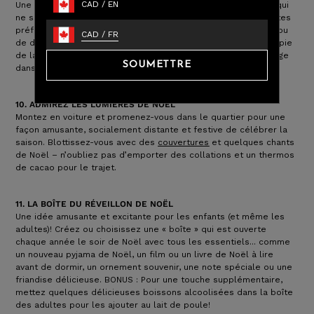
CAD
/
EN
Une belle façon d’honorer des êtres chers qui vivent loin ou qui
ne sont plus parmi nous est de préparer l’une de leurs recettes
préférées. Partagez des histoires et des souvenirs de repas ou
CAD
/
FR
de desserts savourés autour de la table, ou encadrez une copie
de la fiche de recette manuscrite pour l’accrocher en hommage
SOUMETTRE
dans votre cuisine.
10. ADMIREZ LES LUMIÈRES DE NOËL
Montez en voiture et promenez-vous dans le quartier pour une
façon amusante, socialement distante et festive de célébrer la
saison. Blottissez-vous avec des
couvertures
et quelques chants
de Noël – n’oubliez pas d’emporter des collations et un thermos
de cacao pour le trajet.
11. LA BOÎTE DU RÉVEILLON DE NOËL
Une idée amusante et excitante pour les enfants (et même les
adultes)! Créez ou choisissez une « boîte » qui est ouverte
chaque année le soir de Noël avec tous les essentiels... comme
un nouveau pyjama de Noël, un film ou un livre de Noël à lire
avant de dormir, un ornement souvenir, une note spéciale ou une
friandise délicieuse. BONUS : Pour une touche supplémentaire,
mettez quelques délicieuses boissons alcoolisées dans la boîte
des adultes pour les ajouter au lait de poule!