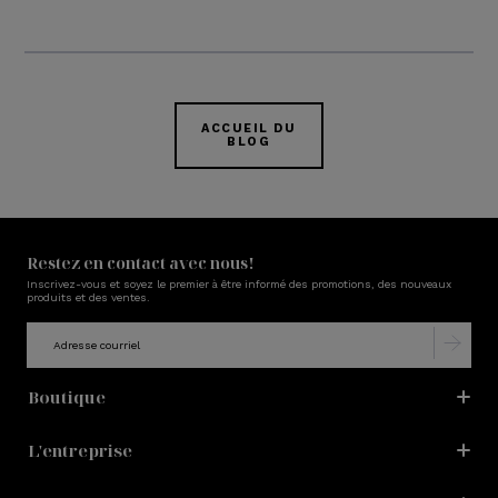
ACCUEIL DU
BLOG
Restez en contact avec nous!
Inscrivez-vous et soyez le premier à être informé des promotions, des nouveaux
produits et des ventes.
Boutique
L'entreprise