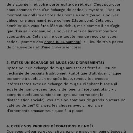
de s’allonger... et votre portefeuille de rétrécir. C’est pourquoi
nous sommes fans d’un échange de cadeaux mystère. Fixez un
montant en dollars et tirez des noms au sort (ou vous pouvez
utiliser une aide numérique comme Elfster.com). Cela peut
sembler que vous êtes lésé au début, mais comme il ne s’agit
que d’un seul cadeau, vous pouvez fixer une limite monétaire
substantielle. Cela signifie que tout le monde reçoit un super
cadeau (comme des
draps 100% bambou
), au lieu de trois paires
de chaussettes et d’une cravate (encore).
3. FAITES UN ÉCHANGE DE MUGS (OU D’ORNEMENTS)
Optez pour un échange de mugs amusant et festif au lieu de
l’échange de biscuits traditionnel. Plutôt que d’attribuer chaque
personne à quelqu’un de spécifique, rendez les choses
intéressantes avec un échange de mugs « éléphant blanc » (il
existe de nombreuses façons de jouer à l’éléphant blanc - y
compris quelques versions en ligne qui permettent la
distanciation sociale). Vos amis ne sont pas de grands buveurs de
café ou de thé? Changez les choses avec un échange
d’ornements amusants/uniques à la place!
4. CRÉEZ VOS PROPRES DÉCORATIONS DE NOËL
Que vous prépariez et construisiez une maison en pain d’épices à