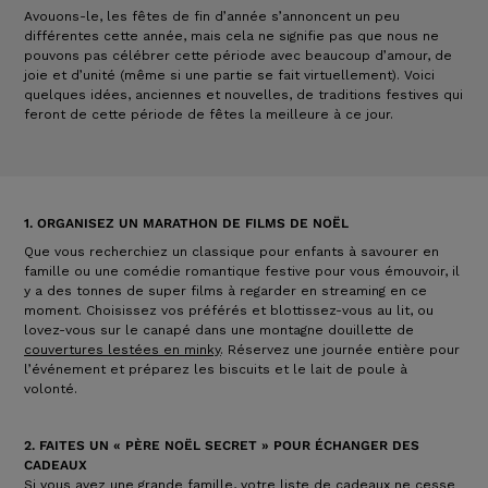
Avouons-le, les fêtes de fin d’année s’annoncent un peu
différentes cette année, mais cela ne signifie pas que nous ne
pouvons pas célébrer cette période avec beaucoup d’amour, de
joie et d’unité (même si une partie se fait virtuellement). Voici
quelques idées, anciennes et nouvelles, de traditions festives qui
feront de cette période de fêtes la meilleure à ce jour.
1. ORGANISEZ UN MARATHON DE FILMS DE NOËL
Que vous recherchiez un classique pour enfants à savourer en
famille ou une comédie romantique festive pour vous émouvoir, il
y a des tonnes de super films à regarder en streaming en ce
moment. Choisissez vos préférés et blottissez-vous au lit, ou
lovez-vous sur le canapé dans une montagne douillette de
couvertures lestées en minky
. Réservez une journée entière pour
l’événement et préparez les biscuits et le lait de poule à
volonté.
2. FAITES UN « PÈRE NOËL SECRET » POUR ÉCHANGER DES
CADEAUX
Si vous avez une grande famille, votre liste de cadeaux ne cesse