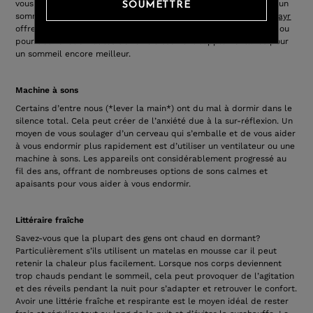
vous et votre position de sommeil sera la meilleure option pour un
SOUMETTRE
sommeil optimal. Chez Luxome, notre
Oreiller personnalisable Layr
offre une personnalisation illimitée ainsi qu’une housse en bambou
pour des fonctionnalités de refroidissement supplémentaires pour
un sommeil encore meilleur.
Machine à sons
Certains d’entre nous (*lever la main*) ont du mal à dormir dans le
silence total. Cela peut créer de l’anxiété due à la sur-réflexion. Un
moyen de vous soulager d’un cerveau qui s’emballe et de vous aider
à vous endormir plus rapidement est d’utiliser un ventilateur ou une
machine à sons. Les appareils ont considérablement progressé au
fil des ans, offrant de nombreuses options de sons calmes et
apaisants pour vous aider à vous endormir.
Littéraire fraîche
Savez-vous que la plupart des gens ont chaud en dormant?
Particulièrement s’ils utilisent un matelas en mousse car il peut
retenir la chaleur plus facilement. Lorsque nos corps deviennent
trop chauds pendant le sommeil, cela peut provoquer de l’agitation
et des réveils pendant la nuit pour s’adapter et retrouver le confort.
Avoir une littérie fraîche et respirante est le moyen idéal de rester