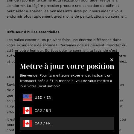
afin de favoriser le calme et la relaxation pour aider les gens à
s’endormir. La légère pression procure une sensation de câlin et
peut aider à apaiser les pensées intrusives pour vous aider à vous
endormir plus rapidement avec moins de perturbations du sommeil.
Diffuseur d’huiles essentielles
Les huiles essentielles peuvent faire une énorme différence dans
votre expérience de sommeil. Certaines odeurs peuvent importer ou
altérer votre humeur. Surtout pour le sommeil, la lavande s’est
avérée efficace. Envisagez d’utiliser un petit diffuseur près de votre
lit pour aider à favoriser le calme pendant que vous vous endormez.
Mettre à jour votre position
Bienvenue! Pour la meilleure expérience, incluant un
Le « bon » oreiller
transport précis Et la monnaie, voulez-vous mettre à
Saviez-vous qu’un oreiller peut complètement changer votre façon
jour votre localisation?
de dormir la nuit? Les oreillers offrent un soutien essentiel pour
que votre cou soit aligné avec votre colonne vertébrale, vous
USD
/
EN
soulageant des tensions et des douleurs dorsales. Avoir un oreiller
auquel vous n’avez pas à vous ajuster, mais qui s’ajuste à vous, est
CAD
/
EN
crucial.
Il est important d’avoir un oreiller qui épouse la forme de votre cou
CAD
/
FR
pour favoriser un sommeil de qualité. L’utilisation d’un oreiller
configuré avec la bonne hauteur et le bon niveau de soutien pour