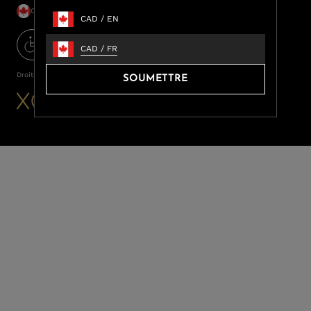
CAD / FR
CAD
/
EN
CAD
/
FR
Droits d’auteur ©2026
LUXOME
SOUMETTRE