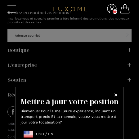
Restez en contact avec nous!
Inscrivez-vous et soyez le premier à être informé des promotions, des nouveaux
produits et des ventes.
Boutique
L'entreprise
Soutien
Récompenses Lux
Mettre à jour votre position
Bienvenue! Pour la meilleure expérience, incluant un
transport précis Et la monnaie, voulez-vous mettre à
jour votre localisation?
Politique de confidentialité
Politique en matière de cookies
USD
/
EN
Conditions d’utilisation