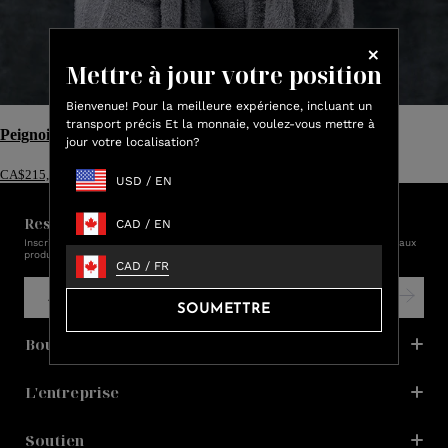
Mettre à jour votre position
Bienvenue! Pour la meilleure expérience, incluant un
transport précis Et la monnaie, voulez-vous mettre à
Peignoir ultra moelleux
jour votre localisation?
CA$215,00
USD
/
EN
Restez en contact avec nous!
CAD
/
EN
Inscrivez-vous et soyez le premier à être informé des promotions, des nouveaux
produits et des ventes.
CAD
/
FR
SOUMETTRE
Boutique
L'entreprise
Soutien