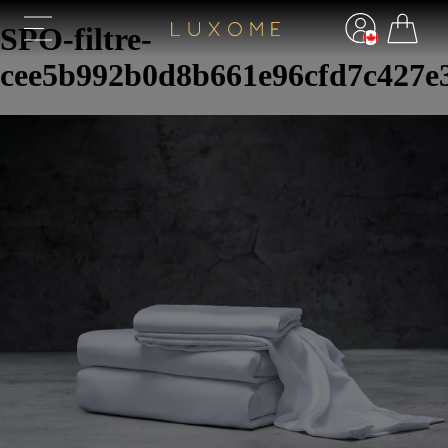
SPO-filtre-
cee5b992b0d8b661e96cfd7c427e