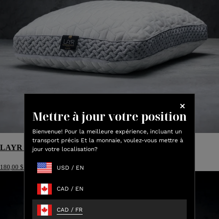
Mettre à jour votre position
Bienvenue! Pour la meilleure expérience, incluant un
transport précis Et la monnaie, voulez-vous mettre à
LAYR Oreiller personnalisable
jour votre localisation?
180,00 $ CA
USD
/
EN
CAD
/
EN
CAD
/
FR