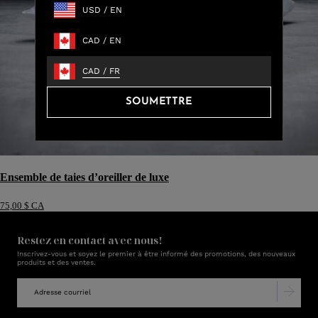
USD
/
EN
CAD
/
EN
CAD
/
FR
SOUMETTRE
Ensemble de taies d’oreiller de luxe
75,00 $ CA
Restez en contact avec nous!
Inscrivez-vous et soyez le premier à être informé des promotions, des nouveaux
produits et des ventes.