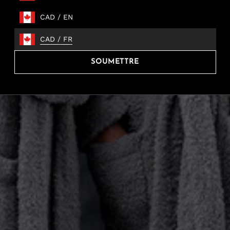
CAD
/
EN
CAD
/
FR
SOUMETTRE