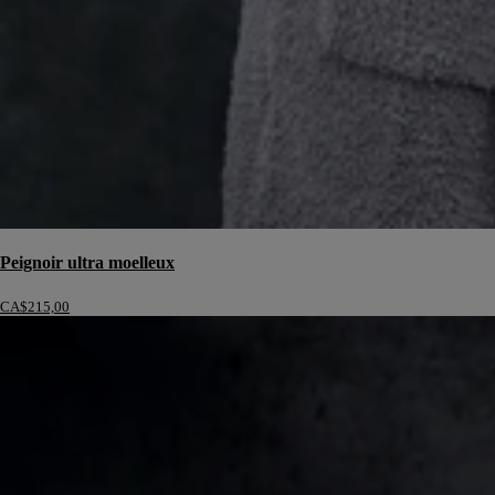
Peignoir ultra moelleux
CA$215,00