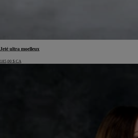
Jeté ultra moelleux
185,00 $ CA