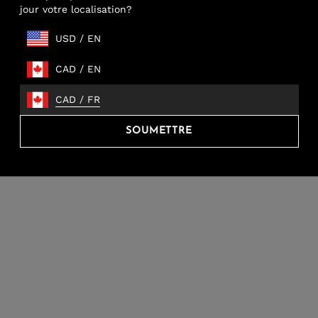
te-cadeau
jour votre localisation?
USD
/
EN
CAD
/
EN
CAD
/
FR
SOUMETTRE