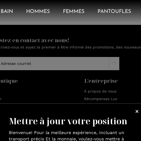
BAIN
HOMMES
FEMMES
PANTOUFLES
stez en contact avec nous!
crivez-vous et soyez le premier à être informé des promotions, des nouveaux
utique
L'entreprise
À propos de nous
n
Récompenses Lux
ements de détente
Développement durable
ements de nuit
Avis
Mettre à jour votre position
toufles
Travaillez avec nous
es de chambre
Blogue
Bienvenue! Pour la meilleure expérience, incluant un
te
transport précis Et la monnaie, voulez-vous mettre à