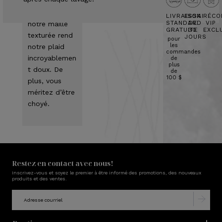
pieds!
La Viscose de
Bambou de
LIVRAISON
ESSAI
RÉCO
STANDARD
DE
VIP
notre maille
GRATUITE
30
EXCL
texturée rend
JOURS
pour
les
notre plaid
commandes
incroyablemen
de
plus
t doux. De
de
100 $
plus, vous
méritez d’être
choyé.
Restez en contact avec nous!
Inscrivez-vous et soyez le premier à être informé des promotions, des nouveaux
produits et des ventes.