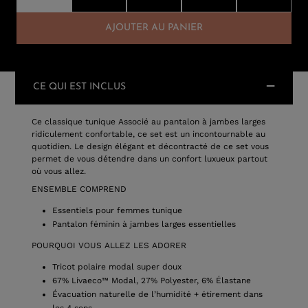
AJOUTER AU PANIER
CE QUI EST INCLUS
Ce classique tunique Associé au pantalon à jambes larges
ridiculement confortable, ce set est un incontournable au
quotidien. Le design élégant et décontracté de ce set vous
permet de vous détendre dans un confort luxueux partout
où vous allez.
ENSEMBLE COMPREND
Essentiels pour femmes tunique
Pantalon féminin à jambes larges essentielles
POURQUOI VOUS ALLEZ LES ADORER
Tricot polaire modal super doux
67% Livaeco™ Modal, 27% Polyester, 6% Élastane
Évacuation naturelle de l’humidité + étirement dans