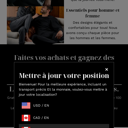
Essentiels pour homme et
femme
Des designs élégants et
confortables pour tous! Nous
avons conçu chaque pièce pour
les hommes et les femmes.
Faites vos achats et gagnez des
crédits Lux
Mettre à jour votre position
Gagnez jusqu'à 15 % de crédit Lux sur chaque achat.
Apprenez-en plus sur les récompenses.
Bienvenue! Pour la meilleure expérience, incluant un
Livraison rapide. Retours faciles.
transport précis Et la monnaie, voulez-vous mettre à
jour votre localisation?
Gratuit standard livraison sur toutes les commandes de plus de 100
$.
USD
/
EN
Les commandes sont expédiées dans les 24 heures (du lundi au
vendredi)
CAD
/
EN