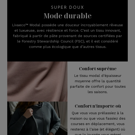
SUPER DOUX
Mode durable
Livaeco™ Modal possède une douceur incroyablement rêveuse
et luxueuse, avec résilience et force. C’est un tissu innovant,
fabriqué à partir de pâte provenant de sources certifiées par
le Forestry Stewardship Council (FSC), et il est considéré
comme plus écologique que d’autres tissus.
Confort suprême
Le tissu modal d’épaisseur
moyenne offre la quantité
parfaite de confort pour toutes
les saisons.
Confort n’importe où
Que vous vous prélassiez à la
maison ou que vous fassiez des
courses en déplacement, vous
resterez à l’aise (et élégant) où
que la journée vous mène!