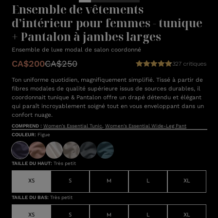
Ensemble de vêtements
d’intérieur pour femmes - tunique
+ Pantalon à jambes larges
Ensemble de luxe modal de salon coordonné
CA$200
CA$250
327 critiques
Ton uniforme quotidien, magnifiquement simplifié. Tissé à partir de
fibres modales de qualité supérieure issus de sources durables, il
coordonnait tunique & Pantalon offre un drapé détendu et élégant
qui paraît incroyablement soigné tout en vous enveloppant dans un
confort nuage.
COMPREND :
Women's Essential Tunic
,
Women's Essential Wide-Leg Pant
COULEUR
:
Figue
TAILLE DU HAUT
:
Très petit
XS
S
M
L
XL
TAILLE DU BAS
:
Très petit
XS
S
M
L
XL