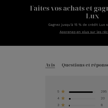
Faites vos achats et gag
Lux
Gagnez jusqu'à 15 % de crédit Lux 
Apprenez-en plus sur les ré
Avis
Questions et répons
5
295
4
20
3
8