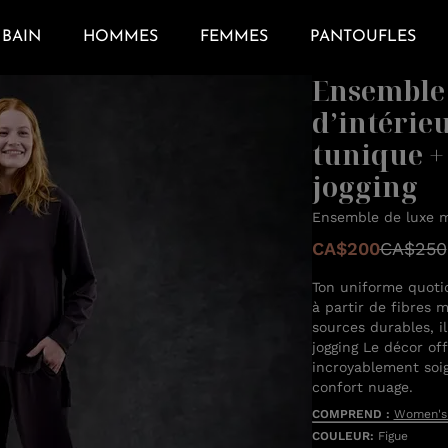
BAIN
HOMMES
FEMMES
PANTOUFLES
Ensemble
d’intérie
tunique +
jogging
Ensemble de luxe m
CA$200
CA$250
Ton uniforme quotid
à partir de fibres 
sources durables, i
jogging Le décor of
incroyablement soi
confort nuage.
COMPREND :
Women's 
COULEUR
:
Figue