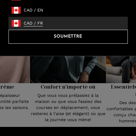
CAD
/
EN
CAD
/
FR
SOUMETTRE
Confort n’importe où
Essentiel
prême
Que vous vous prélassiez à la
’épaisseur
maison ou que vous fassiez des
ntité parfaite
Des des
courses en déplacement, vous
s les saisons.
confortables 
resterez à l’aise (et élégant) où que
conçu chaq
la journée vous mène!
hommes 