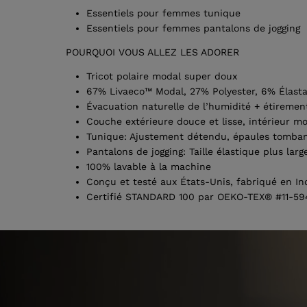
Essentiels pour femmes tunique
Essentiels pour femmes pantalons de jogging
POURQUOI VOUS ALLEZ LES ADORER
Tricot polaire modal super doux
67% Livaeco™ Modal, 27% Polyester, 6% Élast
Évacuation naturelle de l’humidité + étiremen
Couche extérieure douce et lisse, intérieur mo
Tunique: Ajustement détendu, épaules tombant
Pantalons de jogging: Taille élastique plus lar
100% lavable à la machine
Conçu et testé aux États-Unis, fabriqué en In
Certifié STANDARD 100 par OEKO-TEX® #11-594