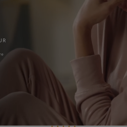
UR
re