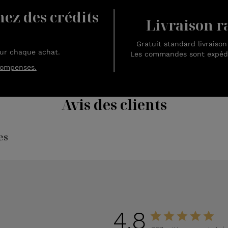
nez des crédits
Livraison ra
Gratuit standard livraiso
sur chaque achat.
Les commandes sont expédié
compenses.
Avis des clients
es
4.8