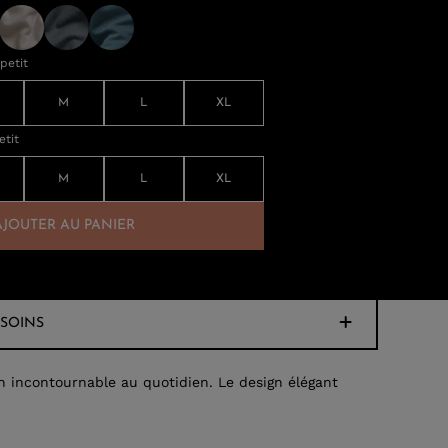
petit
M
L
XL
etit
M
L
XL
AJOUTER AU PANIER
SOINS
n incontournable au quotidien. Le design élégant