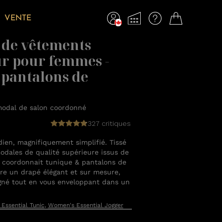
VENTE
 de vêtements
ur pour femmes -
 pantalons de
odal de salon coordonné
327 critiques
ien, magnifiquement simplifié. Tissé
modales de qualité supérieure issus de
l coordonnait tunique & pantalons de
fre un drapé élégant et sur mesure,
gné tout en vous enveloppant dans un
Essential Tunic
,
Women's Essential Jogger