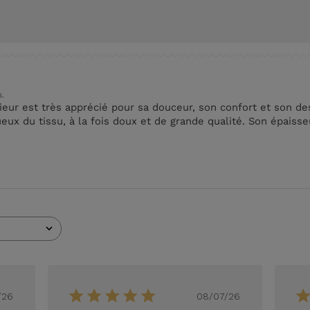
s.
ur est très apprécié pour sa douceur, son confort et son des
ueux du tissu, à la fois doux et de grande qualité. Son épais
ate
Date
/26
08/07/26
e
de