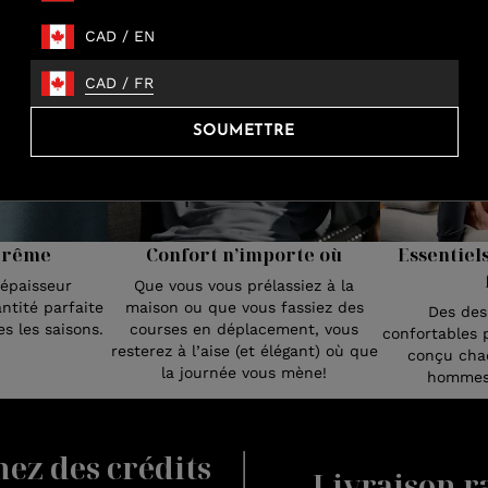
CAD
/
EN
CAD
/
FR
SOUMETTRE
prême
Confort n’importe où
Essentiel
’épaisseur
Que vous vous prélassiez à la
ntité parfaite
maison ou que vous fassiez des
Des des
s les saisons.
courses en déplacement, vous
confortables 
resterez à l’aise (et élégant) où que
conçu chaq
la journée vous mène!
hommes 
nez des crédits
Livraison ra