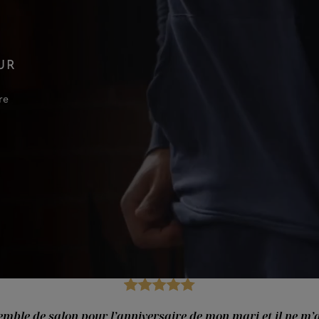
UR
re
semble de salon pour l’anniversaire de mon mari et il ne m’a