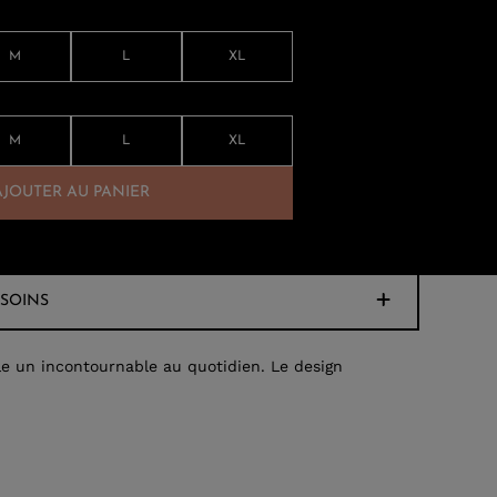
M
L
XL
M
L
XL
AJOUTER AU PANIER
SOINS
le un incontournable au quotidien. Le design