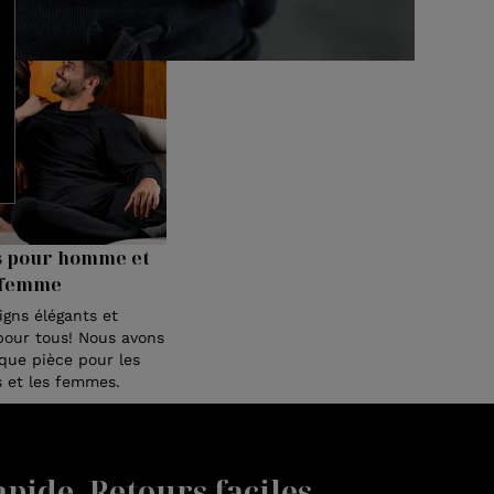
s pour homme et
femme
igns élégants et
pour tous! Nous avons
ue pièce pour les
et les femmes.
pide. Retours faciles.