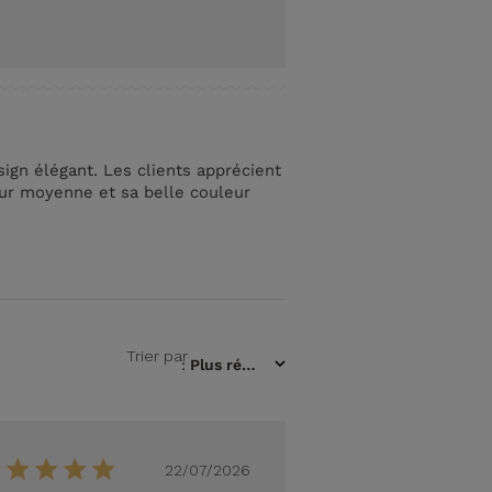
ign élégant. Les clients apprécient
seur moyenne et sa belle couleur
Trier par
:
Plus récent
Date
22/07/2026
de