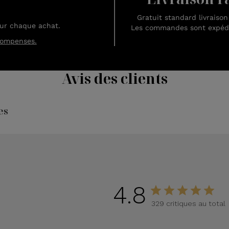
Gratuit standard livraiso
sur chaque achat.
Les commandes sont expédié
compenses.
Avis des clients
es
4.8
329 critiques au total