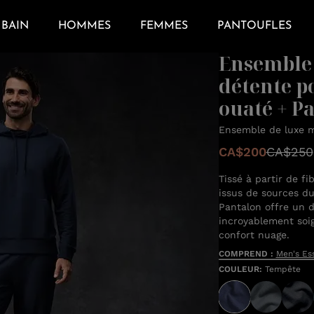
BAIN
HOMMES
FEMMES
PANTOUFLES
Ensemble 
détente p
ouaté + P
Ensemble de luxe m
CA$200
CA$250
Tissé à partir de f
issus de sources du
Pantalon offre un d
incroyablement soi
confort nuage.
COMPREND :
Men's Es
COULEUR
:
Tempête