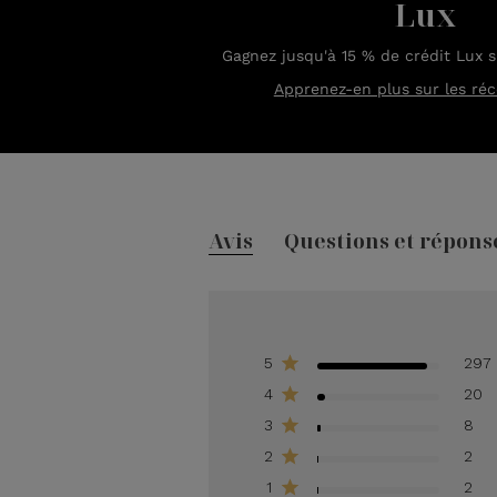
Lux
Gagnez jusqu'à 15 % de crédit Lux 
Apprenez-en plus sur les ré
Avis
Questions et répons
5
297
4
20
3
8
2
2
1
2