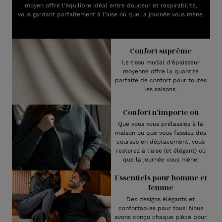
moyen offre l’équilibre idéal entre douceur et respirabilité,
vous gardant parfaitement à l’aise où que la journée vous mène.
Confort suprême
Le tissu modal d’épaisseur
moyenne offre la quantité
parfaite de confort pour toutes
les saisons.
Confort n’importe où
Que vous vous prélassiez à la
maison ou que vous fassiez des
courses en déplacement, vous
resterez à l’aise (et élégant) où
que la journée vous mène!
Essentiels pour homme et
femme
Des designs élégants et
confortables pour tous! Nous
avons conçu chaque pièce pour