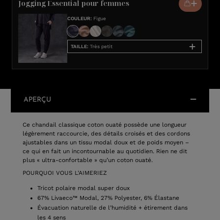
Jogging Essential pour femmes
COULEUR
:
Figue
TAILLE
:
Très petit
APERÇU
Ce chandail classique coton ouaté possède une longueur
légèrement raccourcie, des détails croisés et des cordons
ajustables dans un tissu modal doux et de poids moyen –
ce qui en fait un incontournable au quotidien. Rien ne dit
plus « ultra-confortable » qu’un coton ouaté.
POURQUOI VOUS L'AIMERIEZ
Tricot polaire modal super doux
67% Livaeco™ Modal, 27% Polyester, 6% Élastane
Évacuation naturelle de l’humidité + étirement dans
les 4 sens