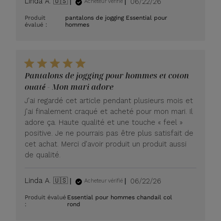
Date
Linda A. 🇺🇸
06/22/26
Acheteur vérifié
de
Produit
pantalons de jogging Essential pour
publication
évalué :
hommes
Pantalons de jogging pour hommes et coton
ouaté - Mon mari adore
J’ai regardé cet article pendant plusieurs mois et
j’ai finalement craqué et acheté pour mon mari. Il
adore ça. Haute qualité et une touche « feel »
positive. Je ne pourrais pas être plus satisfait de
cet achat. Merci d’avoir produit un produit aussi
de qualité.
Date
Linda A. 🇺🇸
06/22/26
Acheteur vérifié
de
Produit évalué
Essential pour hommes chandail col
publication
:
rond