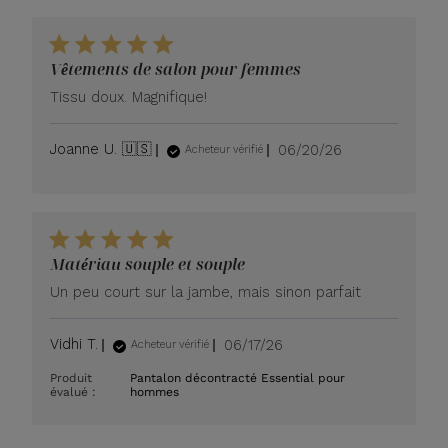
Vêtements de salon pour femmes
Tissu doux. Magnifique!
Date
Joanne U. 🇺🇸
06/20/26
Acheteur vérifié
de
publication
Matériau souple et souple
Un peu court sur la jambe, mais sinon parfait
Date
Vidhi T.
06/17/26
Acheteur vérifié
de
Produit
Pantalon décontracté Essential pour
publication
évalué :
hommes