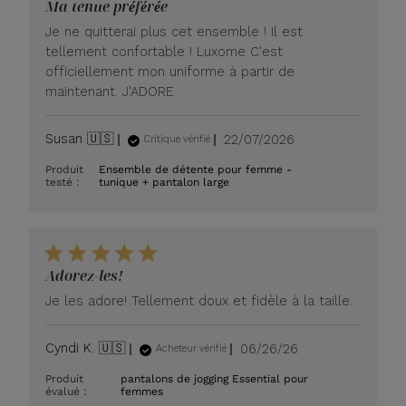
Ma tenue préférée
Je ne quitterai plus cet ensemble ! Il est
tellement confortable ! Luxome C'est
officiellement mon uniforme à partir de
maintenant. J'ADORE
Date
Susan 🇺🇸
22/07/2026
Critique vérifié
de
Produit
Ensemble de détente pour femme -
publication
testé :
tunique + pantalon large
Adorez-les!
Je les adore! Tellement doux et fidèle à la taille.
Date
Cyndi K. 🇺🇸
06/26/26
Acheteur vérifié
de
Produit
pantalons de jogging Essential pour
publication
évalué :
femmes