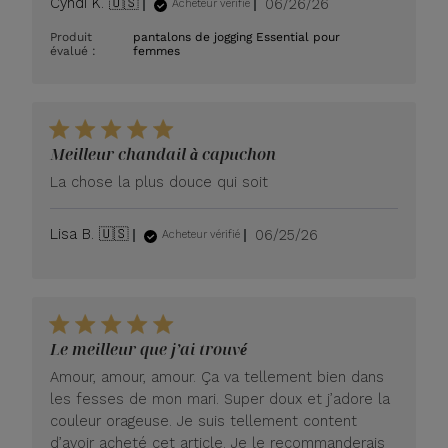
Date
Cyndi K. 🇺🇸
06/26/26
Acheteur vérifié
de
Produit
pantalons de jogging Essential pour
publication
évalué :
femmes
Meilleur chandail à capuchon
La chose la plus douce qui soit
Date
Lisa B. 🇺🇸
06/25/26
Acheteur vérifié
de
publication
Le meilleur que j’ai trouvé
Amour, amour, amour. Ça va tellement bien dans
les fesses de mon mari. Super doux et j’adore la
couleur orageuse. Je suis tellement content
d’avoir acheté cet article. Je le recommanderais