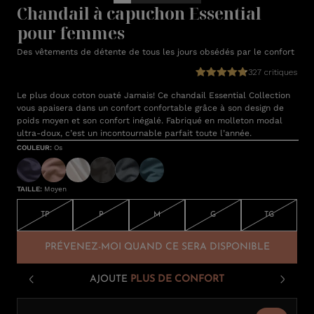
Chandail à capuchon Essential
pour femmes
Des vêtements de détente de tous les jours obsédés par le confort
327 critiques
Le plus doux coton ouaté Jamais! Ce chandail Essential Collection
vous apaisera dans un confort confortable grâce à son design de
poids moyen et son confort inégalé. Fabriqué en molleton modal
ultra-doux, c’est un incontournable parfait toute l’année.
COULEUR
:
Os
TAILLE
:
Moyen
TP
P
M
G
TG
PRÉVENEZ-MOI QUAND CE SERA DISPONIBLE
AJOUTE
PLUS DE CONFORT