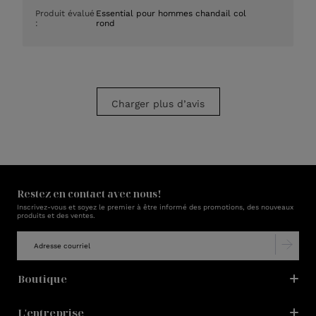
de
Produit évalué
Essential pour hommes chandail col
publication
:
rond
Charger plus d’avis
Restez en contact avec nous!
Inscrivez-vous et soyez le premier à être informé des promotions, des nouveaux
produits et des ventes.
Boutique
L'entreprise