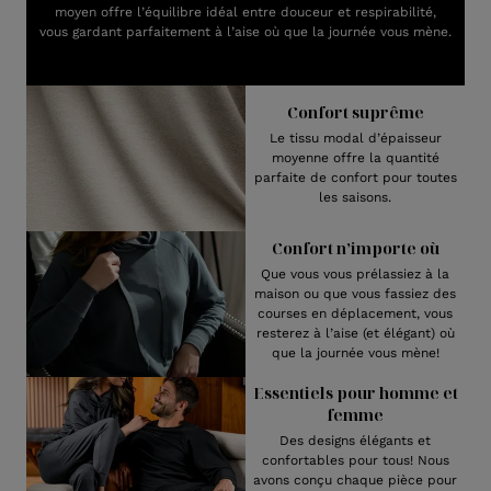
moyen offre l’équilibre idéal entre douceur et respirabilité,
vous gardant parfaitement à l’aise où que la journée vous mène.
Confort suprême
Le tissu modal d’épaisseur
moyenne offre la quantité
parfaite de confort pour toutes
les saisons.
Confort n’importe où
Que vous vous prélassiez à la
maison ou que vous fassiez des
courses en déplacement, vous
resterez à l’aise (et élégant) où
que la journée vous mène!
Essentiels pour homme et
femme
Des designs élégants et
confortables pour tous! Nous
avons conçu chaque pièce pour