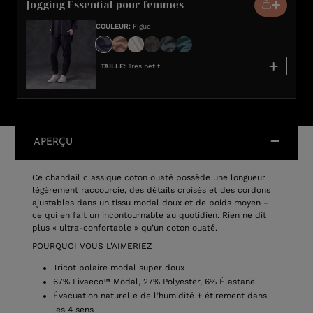
Jogging Essential pour femmes
COULEUR
:
Figue
TAILLE
:
Très petit
APERÇU
Ce chandail classique coton ouaté possède une longueur
légèrement raccourcie, des détails croisés et des cordons
ajustables dans un tissu modal doux et de poids moyen –
ce qui en fait un incontournable au quotidien. Rien ne dit
plus « ultra-confortable » qu’un coton ouaté.
POURQUOI VOUS L'AIMERIEZ
Tricot polaire modal super doux
67% Livaeco™ Modal, 27% Polyester, 6% Élastane
Évacuation naturelle de l’humidité + étirement dans
les 4 sens