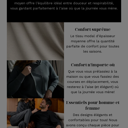
moyen offre l’équilibre idéal entre douceur et respirabilité,
vous gardant parfaitement à l’aise où que la journée vous mène.
Confort suprême
Le tissu modal d’épaisseur
moyenne offre la quantité
parfaite de confort pour toutes
les saisons.
Confort n’importe où
Que vous vous prélassiez à la
maison ou que vous fassiez des
courses en déplacement, vous
resterez à l’aise (et élégant) où
que la journée vous mène!
Essentiels pour homme et
femme
Des designs élégants et
confortables pour tous! Nous
avons conçu chaque pièce pour