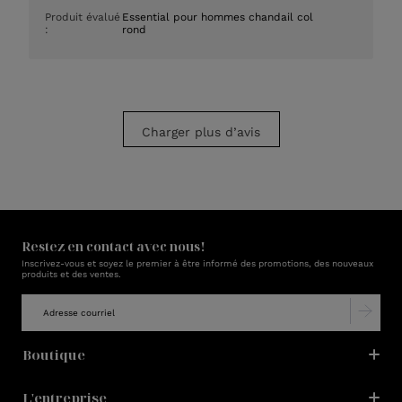
de
Produit évalué
Essential pour hommes chandail col
publication
:
rond
Charger plus d’avis
Restez en contact avec nous!
Inscrivez-vous et soyez le premier à être informé des promotions, des nouveaux
produits et des ventes.
Boutique
L'entreprise