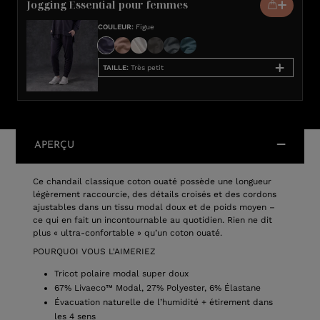
Jogging Essential pour femmes
COULEUR
:
Figue
TAILLE
:
Très petit
APERÇU
Ce chandail classique coton ouaté possède une longueur
légèrement raccourcie, des détails croisés et des cordons
ajustables dans un tissu modal doux et de poids moyen –
ce qui en fait un incontournable au quotidien. Rien ne dit
plus « ultra-confortable » qu’un coton ouaté.
POURQUOI VOUS L'AIMERIEZ
Tricot polaire modal super doux
67% Livaeco™ Modal, 27% Polyester, 6% Élastane
Évacuation naturelle de l’humidité + étirement dans
les 4 sens