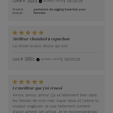
Date
Cyndi K. 🇺🇸
06/26/26
Acheteur vérifié
de
Produit
pantalons de jogging Essential pour
publication
évalué :
femmes
Meilleur chandail à capuchon
La chose la plus douce qui soit
Date
Lisa B. 🇺🇸
06/25/26
Acheteur vérifié
de
publication
Le meilleur que j’ai trouvé
Amour, amour, amour. Ça va tellement bien dans
les fesses de mon mari. Super doux et j’adore la
couleur orageuse. Je suis tellement content
d’avoir acheté cet article. Je le recommanderais