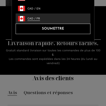
CAD
/
EN
Faites vos achats et gagnez des
CAD
/
FR
crédits Lux
SOUMETTRE
Gagnez jusqu'à 15 % de crédit Lux sur chaque achat.
Apprenez-en plus sur les récompenses.
Livraison rapide. Retours faciles.
Gratuit standard livraison sur toutes les commandes de plus de 100
$.
Les commandes sont expédiées dans les 24 heures (du lundi au
vendredi)
Avis des clients
Avis
Questions et réponses