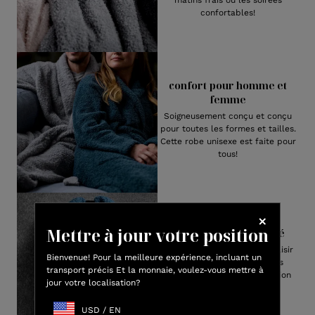
matins frais ou les soirées
confortables!
confort pour homme et
femme
Soigneusement conçu et conçu
pour toutes les formes et tailles.
Cette robe unisexe est faite pour
tous!
Mettre à jour votre position
Parfaitement emballé
Que ce soit pour se faire plaisir
Bienvenue! Pour la meilleure expérience, incluant un
ou pour offrir, nos produits
transport précis Et la monnaie, voulez-vous mettre à
bénéficient d’une présentation
jour votre localisation?
soignée et élégante.
USD
/
EN