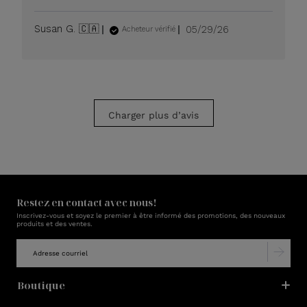
Date
Susan G. 🇨🇦
05/29/26
Acheteur vérifié
de
publication
Charger plus d’avis
Restez en contact avec nous!
Inscrivez-vous et soyez le premier à être informé des promotions, des nouveaux
produits et des ventes.
Boutique