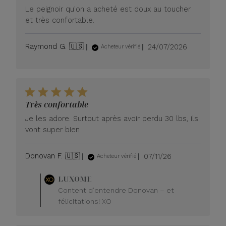
Le peignoir qu'on a acheté est doux au toucher
et très confortable.
Date
Raymond G. 🇺🇸
24/07/2026
Acheteur vérifié
de
publication
Très confortable
Je les adore. Surtout après avoir perdu 30 lbs, ils
vont super bien
Date
Donovan F. 🇺🇸
07/11/26
Acheteur vérifié
de
publication
Commentaires
LUXOME
du
Content d’entendre Donovan – et
propriétaire
félicitations! XO
du
magasin
sur