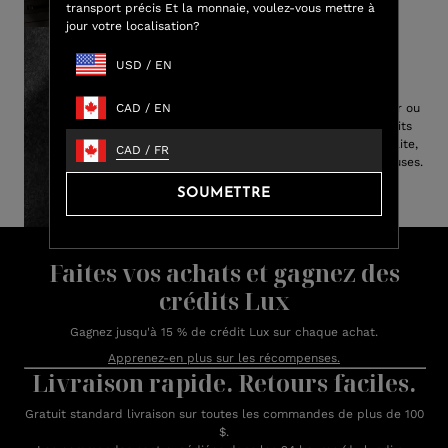
transport précis Et la monnaie, voulez-vous mettre à
jour votre localisation?
USD
/
EN
Robe la plus douée
CAD
/
EN
Que ce soit pour vous amuser ou
offrir en cadeau, nos produits
offrent la présentation parfaite,
CAD
/
FR
générant des critiques élogieuses.
SOUMETTRE
Faites vos achats et gagnez des
crédits Lux
Gagnez jusqu'à 15 % de crédit Lux sur chaque achat.
Apprenez-en plus sur les récompenses.
Livraison rapide. Retours faciles.
Gratuit standard livraison sur toutes les commandes de plus de 100
$.