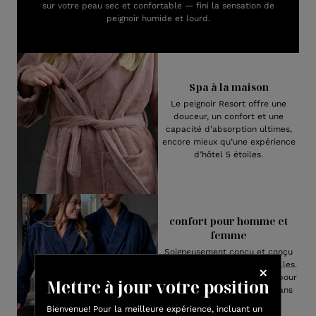
sur votre peau sec et confortable — fini la sensation de
peignoir humide et lourd.
Spa à la maison
Le peignoir Resort offre une
douceur, un confort et une
capacité d’absorption ultimes,
encore mieux qu’une expérience
d’hôtel 5 étoiles.
confort pour homme et
femme
Soigneusement conçu et conçu
pour toutes les formes et tailles.
Cette robe unisexe est faite pour
Mettre à jour votre position
embrasser tout le monde dans
une douceur suprême!
Bienvenue! Pour la meilleure expérience, incluant un