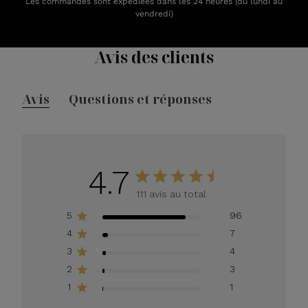
Les commandes sont expédiées dans les 24 heures (du lundi au
vendredi)
Avis des clients
Avis
Questions et réponses
4.7
111 avis au total
5
96
4
7
3
4
2
3
1
1