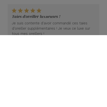
Taies d'oreiller luxueuses !
Je suis contente d'avoir commandé ces taies
d'oreiller supplémentaires ! Je veux ce luxe sur
tous mes oreillers !
Date
Diane K. 🇺🇸
08/02/26
Acheteur vérifié
de
Produit testé :
Ensemble de taies d'oreiller de luxe
publication
Charger plus d’avis