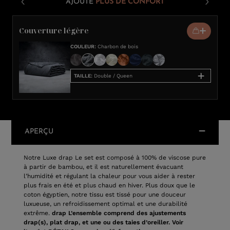
AJOUTE
PLUS DE CONFORT
Couverture légère
COULEUR
:
Charbon de bois
TAILLE
:
Double / Queen
APERÇU
Notre Luxe drap Le set est composé à 100% de viscose pure
à partir de bambou, et il est naturellement évacuant
l’humidité et régulant la chaleur pour vous aider à rester
plus frais en été et plus chaud en hiver. Plus doux que le
coton égyptien, notre tissu est tissé pour une douceur
luxueuse, un refroidissement optimal et une durabilité
extrême.
drap L’ensemble comprend des ajustements
drap(s), plat drap, et une ou des taies d’oreiller. Voir