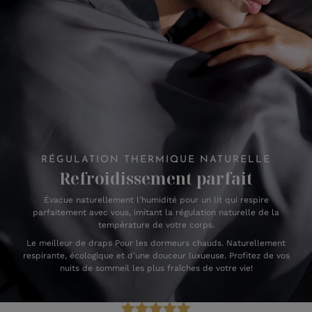
RÉGULATION THERMIQUE NATURELLE
Refroidissement parfait
Évacue naturellement l’humidité pour un lit qui respire
parfaitement avec vous, imitant la régulation naturelle de la
température de votre corps.
Le meilleur de draps Pour les dormeurs chauds. Naturellement
respirante, écologique et d’une douceur luxueuse. Profitez de vos
nuits de sommeil les plus fraîches de votre vie!