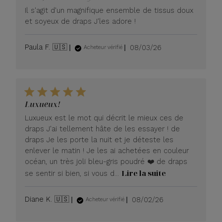
Il s'agit d'un magnifique ensemble de tissus doux
et soyeux de draps J'les adore !
Date
Paula F. 🇺🇸
08/03/26
Acheteur vérifié
de
publication
Luxueux!
Luxueux est le mot qui décrit le mieux ces de
draps J'ai tellement hâte de les essayer ! de
draps Je les porte la nuit et je déteste les
enlever le matin ! Je les ai achetées en couleur
océan, un très joli bleu-gris poudré ❤️ de draps
Lire la suite
se sentir si bien, si vous d...
Date
Diane K. 🇺🇸
08/02/26
Acheteur vérifié
de
publication