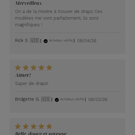
Merveilleux
On a de la misère à trouver de draps Ces
modèles me vont parfaitement, ils sont
magnifiques !
Date
Rick S. 🇺🇸
08/04/26
Acheteur vérifié
de
publication
Aimer!
Super de draps!
Date
Bridgette G. 🇺🇸
08/03/26
Acheteur vérifié
de
publication
Belle, douce et soyeuse