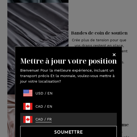
Bandes de coin de soutien
Crée plus de tension pour que
vos draps restent en place,
assurant le meilleur ajustement
pour toute taille ou
Mettre à jour votre position
configueuration de matelas.
Bienvenue! Pour la meilleure expérience, incluant un
transport précis Et la monnaie, voulez-vous mettre à
jour votre localisation?
USD
/
EN
CAD
/
EN
CAD
/
FR
Emballage haut de gamme
Notre luxueuse viscose en
SOUMETTRE