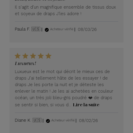
Il s'agit d'un magnifique ensemble de tissus doux
et soyeux de draps J'les adore !
Date
Paula F. 🇺🇸
08/03/26
Acheteur vérifié
de
publication
Luxueux!
Luxueux est le mot qui décrit le mieux ces de
draps J'ai tellement hâte de les essayer ! de
draps Je les porte la nuit et je déteste les
enlever le matin ! Je les ai achetées en couleur
océan, un très joli bleu-gris poudré ❤️ de draps
Lire la suite
se sentir si bien, si vous d...
Date
Diane K. 🇺🇸
08/02/26
Acheteur vérifié
de
publication