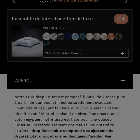
AJOUTE
PLUS DE CONFORT
Ensemble de taies d’oreiller de luxe
COULEUR
:
Blanc
TAILLE
:
Double / Queen
APERÇU
Notre Luxe drap Le set est composé à 100% de viscose pure
à partir de bambou, et il est naturellement évacuant
l’humidité et régulant la chaleur pour vous aider à rester
plus frais en été et plus chaud en hiver. Plus doux que le
coton égyptien, notre tissu est tissé pour une douceur
luxueuse, un refroidissement optimal et une durabilité
extrême.
drap L’ensemble comprend des ajustements
drap(s), plat drap, et une ou des taies d’oreiller. Voir