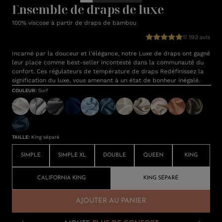
Ensemble de draps de luxe
100% viscose à partir de draps de bambou
11 193 avis
Incarné par la douceur et l’élégance, notre Luxe de draps ont gagné
leur place comme best-seller incontesté dans la communauté du
confort. Ces régulateurs de température de draps Redéfinissez la
signification du luxe, vous amenant à un état de bonheur inégalé.
COULEUR
:
Surf
TAILLE
:
King séparé
SIMPLE
SIMPLE XL
DOUBLE
QUEEN
KING
CALIFORNIA KING
KING SÉPARÉ
AJOUTER AU PANIER