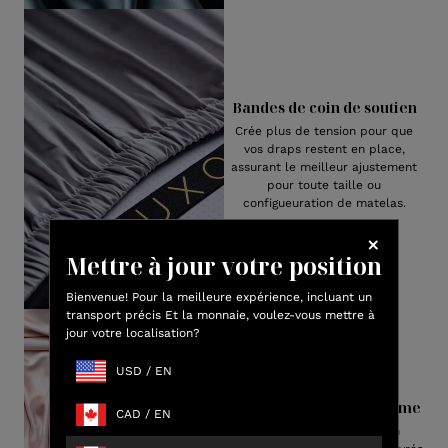
Bandes de coin de soutien
Crée plus de tension pour que
vos draps restent en place,
assurant le meilleur ajustement
pour toute taille ou
configueuration de matelas.
Mettre à jour votre position
Bienvenue! Pour la meilleure expérience, incluant un
transport précis Et la monnaie, voulez-vous mettre à
jour votre localisation?
USD
/
EN
Emballage haut de gamme
CAD
/
EN
Notre luxueuse viscose en