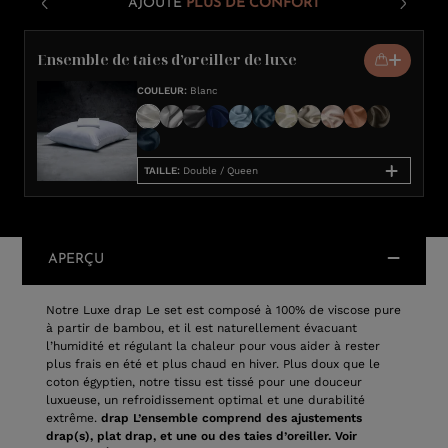
AJOUTE
PLUS DE CONFORT
Ensemble de taies d’oreiller de luxe
COULEUR
:
Blanc
TAILLE
:
Double / Queen
APERÇU
Notre Luxe drap Le set est composé à 100% de viscose pure
à partir de bambou, et il est naturellement évacuant
l’humidité et régulant la chaleur pour vous aider à rester
plus frais en été et plus chaud en hiver. Plus doux que le
coton égyptien, notre tissu est tissé pour une douceur
luxueuse, un refroidissement optimal et une durabilité
extrême.
drap L’ensemble comprend des ajustements
drap(s), plat drap, et une ou des taies d’oreiller. Voir