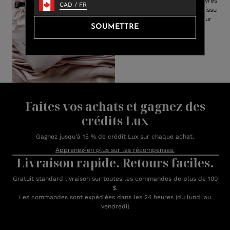
bambou de draps tous sont livrés
CAD
/
FR
avec un sac de transport en tissu
facile à ranger et parfait pour
SOUMETTRE
offrir des cadeaux.
Faites vos achats et gagnez des
crédits Lux
Gagnez jusqu'à 15 % de crédit Lux sur chaque achat.
Apprenez-en plus sur les récompenses.
Livraison rapide. Retours faciles.
Gratuit standard livraison sur toutes les commandes de plus de 100
$.
Les commandes sont expédiées dans les 24 heures (du lundi au
vendredi)