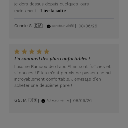
je dors dessus depuis quelques jours
Lire la suite
maintenant...
Date
Connie S. 🇨🇦
08/06/26
Acheteur vérifié
de
publication
Un sommeil des plus confortables !
Luxome Bambou de draps Elles sont fraîches et
si douces ! Elles m'ont permis de passer une nuit
incroyablement confortable. J'envisage d'en
acheter une deuxième paire !
Date
Gail M. 🇺🇸
08/06/26
Acheteur vérifié
de
publication