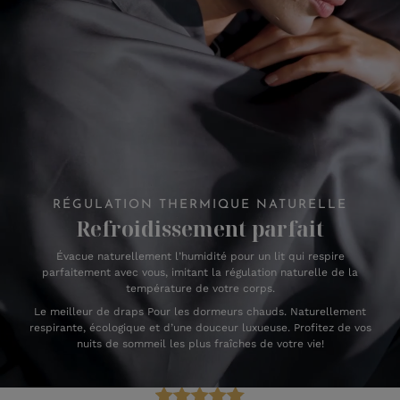
RÉGULATION THERMIQUE NATURELLE
Refroidissement parfait
Évacue naturellement l’humidité pour un lit qui respire
parfaitement avec vous, imitant la régulation naturelle de la
température de votre corps.
Le meilleur de draps Pour les dormeurs chauds. Naturellement
respirante, écologique et d’une douceur luxueuse. Profitez de vos
nuits de sommeil les plus fraîches de votre vie!