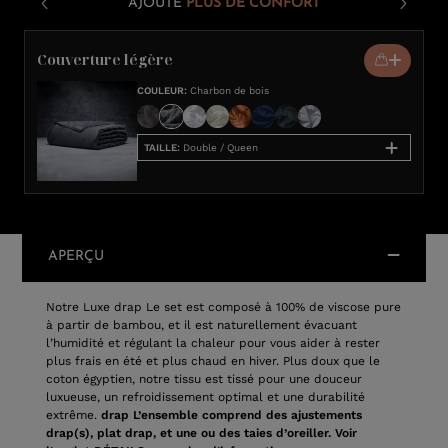
AJOUTE
PLUS DE CONFORT
Couverture légère
COULEUR
:
Charbon de bois
TAILLE
:
Double / Queen
APERÇU
Notre Luxe drap Le set est composé à 100% de viscose pure
à partir de bambou, et il est naturellement évacuant
l’humidité et régulant la chaleur pour vous aider à rester
plus frais en été et plus chaud en hiver. Plus doux que le
coton égyptien, notre tissu est tissé pour une douceur
luxueuse, un refroidissement optimal et une durabilité
extrême.
drap L’ensemble comprend des ajustements
drap(s), plat drap, et une ou des taies d’oreiller. Voir