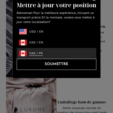
Mettre à jour votre position
Bienvenue! Pour la meilleure expérience, incluant un
transport précis Et la monnaie, voulez-vous mettre à
jour votre localisation?
Bandes de coin de soutien
USD
/
EN
Crée plus de tension pour que
vos draps restent en place,
assurant le meilleur ajustement
CAD
/
EN
pour toute taille ou
configueuration de matelas.
CAD
/
FR
SOUMETTRE
Emballage haut de gamme
Notre luxueuse viscose en
bambou de draps tous sont livrés