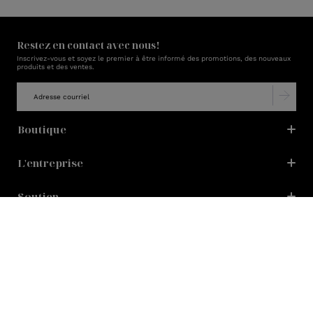
Restez en contact avec nous!
Inscrivez-vous et soyez le premier à être informé des promotions, des nouveaux
produits et des ventes.
Boutique
L'entreprise
Soutien
Récompenses Lux
Politique de confidentialité
Politique en matière de cookies