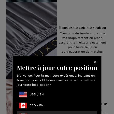
Bandes de coin de soutien
Crée plus de tension pour que
vos draps restent en place,
assurant le meilleur ajustement
pour toute taille ou
configueuration de matelas.
Mettre à jour votre position
Bienvenue! Pour la meilleure expérience, incluant un
transport précis Et la monnaie, voulez-vous mettre à
jour votre localisation?
USD
/
EN
Emballage haut de gamme
CAD
/
EN
Notre luxueuse viscose en