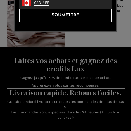
bambou de draps tous sont livrés
CAD
/
FR
avec un sac de transport en tissu
facile à ranger et parfait pour
SOUMETTRE
offrir des cadeaux.
Faites vos achats et gagnez des
crédits Lux
Gagnez jusqu'à 15 % de crédit Lux sur chaque achat.
Apprenez-en plus sur les récompenses.
Livraison rapide. Retours faciles.
Gratuit standard livraison sur toutes les commandes de plus de 100
$.
Les commandes sont expédiées dans les 24 heures (du lundi au
vendredi)