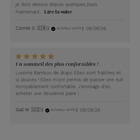
je dors dessus depuis quelques jours
Lire la suite
maintenant...
Date
Connie S. 🇨🇦
08/06/26
Acheteur vérifié
de
publication
Un sommeil des plus confortables !
Luxome Bambou de draps Elles sont fraîches et
si douces ! Elles m'ont permis de passer une nuit
incroyablement confortable. J'envisage d'en
acheter une deuxième paire !
Date
Gail M. 🇺🇸
08/06/26
Acheteur vérifié
de
publication