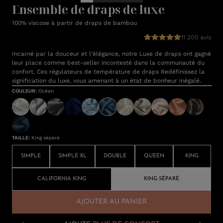
Ensemble de draps de luxe
100% viscose à partir de draps de bambou
11 200 avis
Incarné par la douceur et l’élégance, notre Luxe de draps ont gagné
leur place comme best-seller incontesté dans la communauté du
confort. Ces régulateurs de température de draps Redéfinissez la
signification du luxe, vous amenant à un état de bonheur inégalé.
COULEUR
:
Océan
TAILLE
:
King séparé
SIMPLE
SIMPLE XL
DOUBLE
QUEEN
KING
CALIFORNIA KING
KING SÉPARÉ
AJOUTER AU PANIER