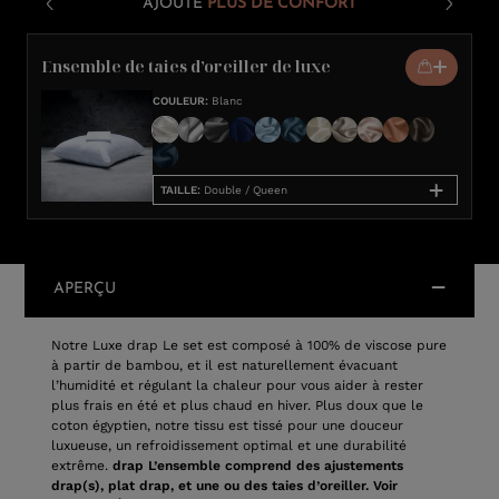
AJOUTE
PLUS DE CONFORT
Ensemble de taies d’oreiller de luxe
COULEUR
:
Blanc
TAILLE
:
Double / Queen
APERÇU
Notre Luxe drap Le set est composé à 100% de viscose pure
à partir de bambou, et il est naturellement évacuant
l’humidité et régulant la chaleur pour vous aider à rester
plus frais en été et plus chaud en hiver. Plus doux que le
coton égyptien, notre tissu est tissé pour une douceur
luxueuse, un refroidissement optimal et une durabilité
extrême.
drap L’ensemble comprend des ajustements
drap(s), plat drap, et une ou des taies d’oreiller. Voir