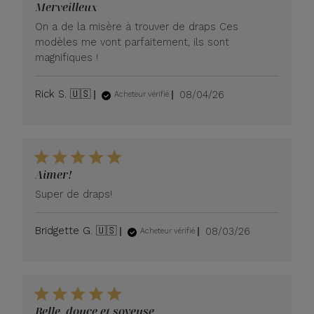
Merveilleux
On a de la misère à trouver de draps Ces
modèles me vont parfaitement, ils sont
magnifiques !
Date
Rick S. 🇺🇸
08/04/26
Acheteur vérifié
de
publication
Aimer!
Super de draps!
Date
Bridgette G. 🇺🇸
08/03/26
Acheteur vérifié
de
publication
Belle, douce et soyeuse