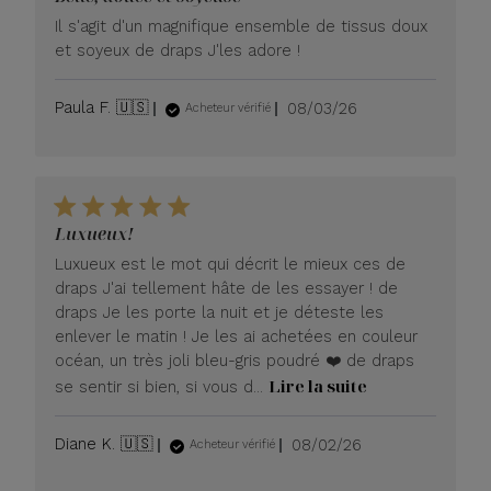
Il s'agit d'un magnifique ensemble de tissus doux
et soyeux de draps J'les adore !
Date
Paula F. 🇺🇸
08/03/26
Acheteur vérifié
de
publication
Luxueux!
Luxueux est le mot qui décrit le mieux ces de
draps J'ai tellement hâte de les essayer ! de
draps Je les porte la nuit et je déteste les
enlever le matin ! Je les ai achetées en couleur
océan, un très joli bleu-gris poudré ❤️ de draps
Lire la suite
se sentir si bien, si vous d...
Date
Diane K. 🇺🇸
08/02/26
Acheteur vérifié
de
publication