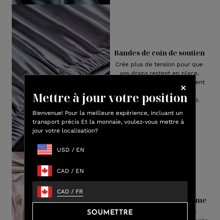
Bandes de coin de soutien
Crée plus de tension pour que
vos draps restent en place,
assurant le meilleur ajustement
pour toute taille ou
Mettre à jour votre position
configueuration de matelas.
Bienvenue! Pour la meilleure expérience, incluant un
transport précis Et la monnaie, voulez-vous mettre à
jour votre localisation?
USD
/
EN
CAD
/
EN
CAD
/
FR
Emballage haut de gamme
Notre luxueuse viscose en
SOUMETTRE