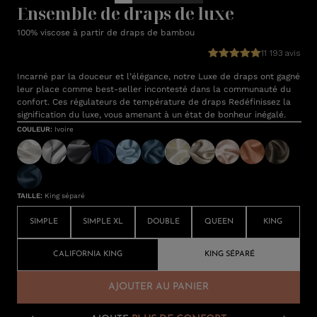
Ensemble de draps de luxe
100% viscose à partir de draps de bambou
11 193 avis
Incarné par la douceur et l’élégance, notre Luxe de draps ont gagné
leur place comme best-seller incontesté dans la communauté du
confort. Ces régulateurs de température de draps Redéfinissez la
signification du luxe, vous amenant à un état de bonheur inégalé.
COULEUR
:
Ivoire
TAILLE
:
King séparé
SIMPLE
SIMPLE XL
DOUBLE
QUEEN
KING
CALIFORNIA KING
KING SÉPARÉ
AJOUTER AU PANIER