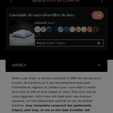
AJOUTE
PLUS DE CONFORT
Ensemble de taies d’oreiller de luxe
COULEUR
:
Blanc
TAILLE
:
Double / Queen
APERÇU
Notre Luxe drap Le set est composé à 100% de viscose pure
à partir de bambou, et il est naturellement évacuant
l’humidité et régulant la chaleur pour vous aider à rester
plus frais en été et plus chaud en hiver. Plus doux que le
coton égyptien, notre tissu est tissé pour une douceur
luxueuse, un refroidissement optimal et une durabilité
extrême.
drap L’ensemble comprend des ajustements
drap(s), plat drap, et une ou des taies d’oreiller. Voir