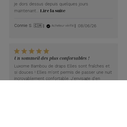
je dors dessus depuis quelques jours
Lire la suite
maintenant...
Date
Connie S. 🇨🇦
08/06/26
Acheteur vérifié
de
publication
Un sommeil des plus confortables !
Luxome Bambou de draps Elles sont fraîches et
si douces ! Elles m'ont permis de passer une nuit
incroyablement confortable. J'envisage d'en
acheter une deuxième paire !
Date
Gail M. 🇺🇸
08/06/26
Acheteur vérifié
de
publication