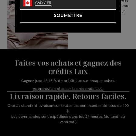
bambou de draps tous sont livrés
CAD
/
FR
avec un sac de transport en tissu
facile à ranger et parfait pour
SOUMETTRE
offrir des cadeaux.
Faites vos achats et gagnez des
crédits Lux
Gagnez jusqu'à 15 % de crédit Lux sur chaque achat.
Apprenez-en plus sur les récompenses.
Livraison rapide. Retours faciles.
Gratuit standard livraison sur toutes les commandes de plus de 100
$.
Les commandes sont expédiées dans les 24 heures (du lundi au
vendredi)