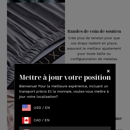
Bandes de coin de soutien
Crée plus de tension pour que
vos draps restent en place,
assurant le meilleur ajustement
pour toute taille ou
configueuration de matelas.
Mettre à jour votre position
Bienvenue! Pour la meilleure expérience, incluant un
transport précis Et la monnaie, voulez-vous mettre à
jour votre localisation?
USD
/
EN
Emballage haut de gamme
CAD
/
EN
Notre luxueuse viscose en