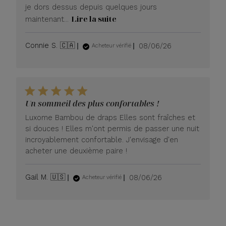
je dors dessus depuis quelques jours
Lire la suite
maintenant...
Date
Connie S. 🇨🇦
08/06/26
Acheteur vérifié
de
publication
Un sommeil des plus confortables !
Luxome Bambou de draps Elles sont fraîches et
si douces ! Elles m'ont permis de passer une nuit
incroyablement confortable. J'envisage d'en
acheter une deuxième paire !
Date
Gail M. 🇺🇸
08/06/26
Acheteur vérifié
de
publication