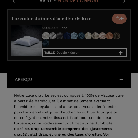
AJOUTE
PLUS DE CONFORT
Ensemble de taies d’oreiller de luxe
COULEUR
:
Blanc
TAILLE
:
Double / Queen
APERÇU
Notre Luxe drap Le set est composé à 100% de viscose pure
à partir de bambou, et il est naturellement évacuant
l’humidité et régulant la chaleur pour vous aider à rester
plus frais en été et plus chaud en hiver. Plus doux que le
coton égyptien, notre tissu est tissé pour une douceur
luxueuse, un refroidissement optimal et une durabilité
extrême.
drap L’ensemble comprend des ajustements
drap(s), plat drap, et une ou des taies d’oreiller. Voir