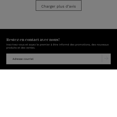
Charger plus d’avis
Restez en contact avec nous!
Inscrivez-vous et soyez le premier à être informé des promotions, des nouveaux
produits et des ventes.
Boutique
L'entreprise
Soutien
Récompenses Lux