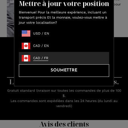
Mettre à jour votre position
un rangement facile et idéal pour
offrir.
Bienvenue! Pour la meilleure expérience, incluant un
transport précis Et la monnaie, voulez-vous mettre à
jour votre localisation?
USD
/
EN
CAD
/
EN
Faites vos achats et gagnez des
crédits Lux
CAD
/
FR
Gagnez jusqu'à 15 % de crédit Lux sur chaque achat.
SOUMETTRE
Apprenez-en plus sur les récompenses.
Livraison rapide. Retours faciles.
Gratuit standard livraison sur toutes les commandes de plus de 100
$.
Les commandes sont expédiées dans les 24 heures (du lundi au
vendredi)
Avis des clients