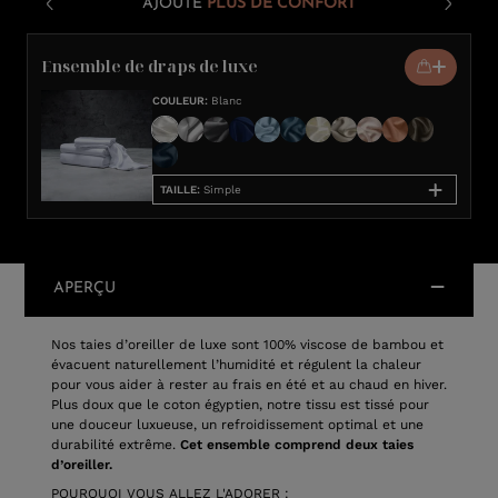
AJOUTE
PLUS DE CONFORT
Ensemble de draps de luxe
COULEUR
:
Blanc
TAILLE
:
Simple
APERÇU
Nos taies d’oreiller de luxe sont 100% viscose de bambou et
évacuent naturellement l’humidité et régulent la chaleur
pour vous aider à rester au frais en été et au chaud en hiver.
Plus doux que le coton égyptien, notre tissu est tissé pour
une douceur luxueuse, un refroidissement optimal et une
durabilité extrême.
Cet ensemble comprend deux taies
d’oreiller.
POURQUOI VOUS ALLEZ L'ADORER :