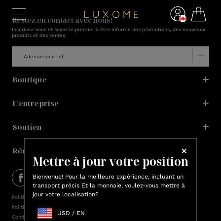
Restez en contact avec nous!
Inscrivez-vous et soyez le premier à être informé des promotions, des nouveaux
produits et des ventes.
Boutique
L'entreprise
Soutien
Récompenses Lux
Mettre à jour votre position
Bienvenue! Pour la meilleure expérience, incluant un
transport précis Et la monnaie, voulez-vous mettre à
jour votre localisation?
Politique de confidentialité
Politique en matière de cookies
USD
/
EN
Conditions d’utilisation