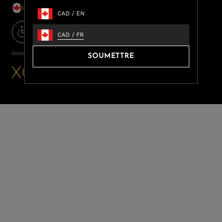
CAD / FR
CAD
/
EN
CAD
/
FR
Droits d’auteur ©2026
LUXOME
SOUMETTRE