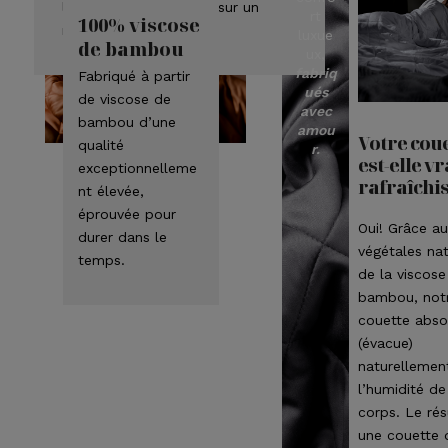
l’impression de dormir sur un
rt
100% viscose
nuage.
luxue
de bambou
ux,
fabriq
Fabriqué à partir
ués
de viscose de
avec
bambou d’une
amou
Votre cou
qualité
r.
est-elle v
exceptionnelleme
rafraîchi
nt élevée,
éprouvée pour
Oui! Grâce au
durer dans le
végétales nat
temps.
de la viscose
bambou, not
couette abso
(évacue)
naturellemen
l’humidité de
corps. Le rés
une couette 