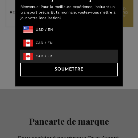
Bienvenue! Pour la meilleure expérience, incluant un
transport précis Et la monnaie, voulez-vous mettre à
jour votre localisation?
USD
/
EN
CAD
/
EN
Pour commencer,
postulez dès
CAD
/
FR
maintenant
.
SOUMETTRE
Pancarte de marque